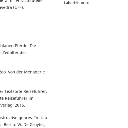
Bral II “PhD co-tutelle
LaborHistórico.
vedra (UFF).
blauen Pferde. Die
Zeitalter der
Zoo. Von der Menagerie
r Textsorte Reiseführer.
te Reiseführer im
verlag, 2015.
ructive genres. In: Uta
 Berlin: W. De Gruyter,