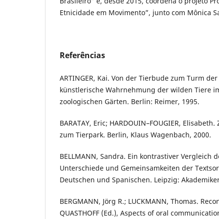
Brasileiro” e, desde 2015, coordena o projeto Pro
Etnicidade em Movimento”, junto com Mônica Sa
Referências
ARTINGER, Kai. Von der Tierbude zum Turm der 
künstlerische Wahrnehmung der wilden Tiere im 
zoologischen Gärten. Berlin: Reimer, 1995.
BARATAY, Eric; HARDOUIN–FOUGIER, Elisabeth. 
zum Tierpark. Berlin, Klaus Wagenbach, 2000.
BELLMANN, Sandra. Ein kontrastiver Vergleich de
Unterschiede und Gemeinsamkeiten der Textsor
Deutschen und Spanischen. Leipzig: Akademiker
BERGMANN, Jörg R.; LUCKMANN, Thomas. Reconst
QUASTHOFF (Ed.), Aspects of oral communication.