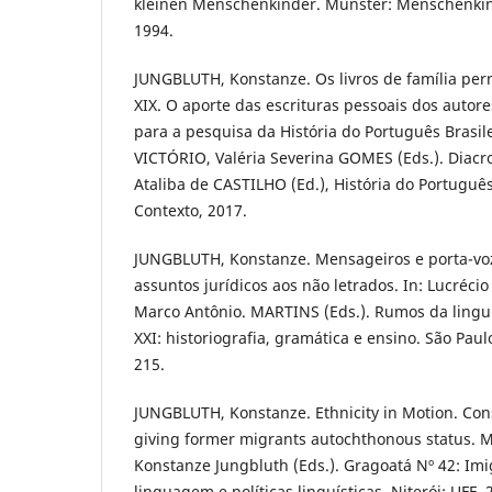
kleinen Menschenkinder. Münster: Menschenkin
1994.
JUNGBLUTH, Konstanze. Os livros de família pe
XIX. O aporte das escrituras pessoais dos autor
para a pesquisa da História do Português Brasilei
VICTÓRIO, Valéria Severina GOMES (Eds.). Diacro
Ataliba de CASTILHO (Ed.), História do Português
Contexto, 2017.
JUNGBLUTH, Konstanze. Mensageiros e porta-vo
assuntos jurídicos aos não letrados. In: Lucréci
Marco Antônio. MARTINS (Eds.). Rumos da linguís
XXI: historiografia, gramática e ensino. São Paul
215.
JUNGBLUTH, Konstanze. Ethnicity in Motion. Co
giving former migrants autochthonous status. M
Konstanze Jungbluth (Eds.). Gragoatá Nº 42: Imi
linguagem e políticas linguísticas. Niterói: UFF, 