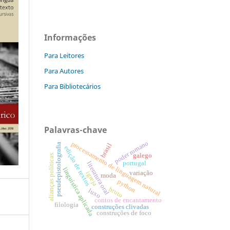
Informações
Para Leitores
Para Autores
Para Bibliotecários
Palavras-chave
poder romano
processamento de linguagem natural
brasil
pseudepistolografia
edição de textos
alianças políticas.
galego
portugal
literatura oral
linguística aplicada
variação
igreja
moda
python
bruto
luxo
contos de encantamento
filologia
construções clivadas
construções de foco