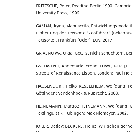
FRITZSCHE, Peter. Reading Berlin 1900. Cambri
University Press, 1996.
GAMAN, Iryna. Manuscrito. Entwicklungsmodali
Einbettung der Textsorte “Zooführer“ (Bekannts
Textsorte). Frankfurt (Oder): EUV, 2017.
GRJASNOWA, Olga. Gott ist nicht schüchtern. Ber
GSCHWEND, Annemarie Jordan; LOWE, Kate J.P. T
Streets of Renaissance Lisbon. London: Paul Hol
HAUSENDORF, Heiko; KESSELHEIM, Wolfgang. Tex
Göttingen: Vandenhoek & Ruprecht, 2008.
HEINEMANN, Margot; HEINEMANN, Wolfgang. G
Textlinguistik. Tübingen: Max Niemeyer, 2002.
JÖKER, Detlev; BECKERS, Heinz. Wir gehen gerne 