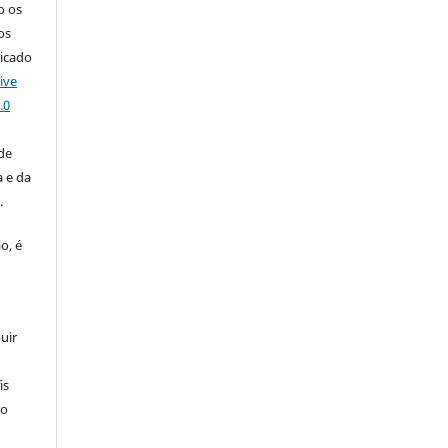
o os
os
licado
ive
.0
de
 e da
o
.
o, é
uir
is
 o