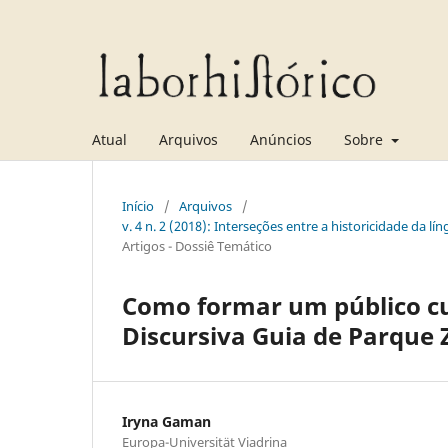
Atual
Arquivos
Anúncios
Sobre
Início
/
Arquivos
/
v. 4 n. 2 (2018): Interseções entre a historicidade da lí
Artigos - Dossiê Temático
Como formar um público cu
Discursiva Guia de Parque 
Iryna Gaman
Europa-Universität Viadrina