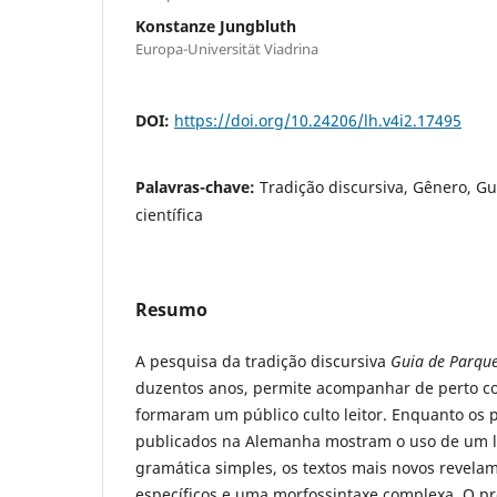
Konstanze Jungbluth
Europa-Universität Viadrina
DOI:
https://doi.org/10.24206/lh.v4i2.17495
Palavras-chave:
Tradição discursiva, Gênero, Gu
científica
Resumo
A pesquisa da tradição discursiva
Guia de Parque
duzentos anos, permite acompanhar de perto co
formaram um público culto leitor. Enquanto os p
publicados na Alemanha mostram o uso de um l
gramática simples, os textos mais novos revela
específicos e uma morfossintaxe complexa. O pr