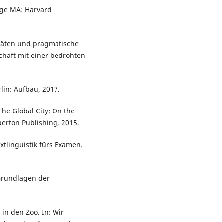
dge MA: Harvard
täten und pragmatische
chaft mit einer bedrohten
lin: Aufbau, 2017.
he Global City: On the
berton Publishing, 2015.
tlinguistik fürs Examen.
rundlagen der
in den Zoo. In: Wir