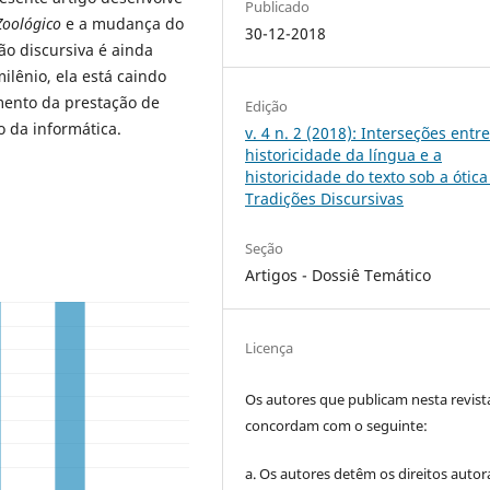
Publicado
Zoológico
e a mudança do
30-12-2018
ção discursiva é ainda
ênio, ela está caindo
mento da prestação de
Edição
o da informática.
v. 4 n. 2 (2018): Interseções entre
historicidade da língua e a
historicidade do texto sob a ótica
Tradições Discursivas
Seção
Artigos - Dossiê Temático
Licença
Os autores que publicam nesta revist
concordam com o seguinte:
a.
Os autores detêm os direitos autor