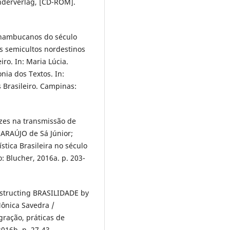
derverlag, [CD-ROM].
rnambucanos do século
es semicultos nordestinos
ro. In: Maria Lúcia.
nia dos Textos. In:
 Brasileiro. Campinas:
zes na transmissão de
o ARAÚJO de Sá Júnior;
tica Brasileira no século
o: Blucher, 2016a. p. 203-
nstructing BRASILIDADE by
ônica Savedra /
gração, práticas de
2016b. p. 27-43.