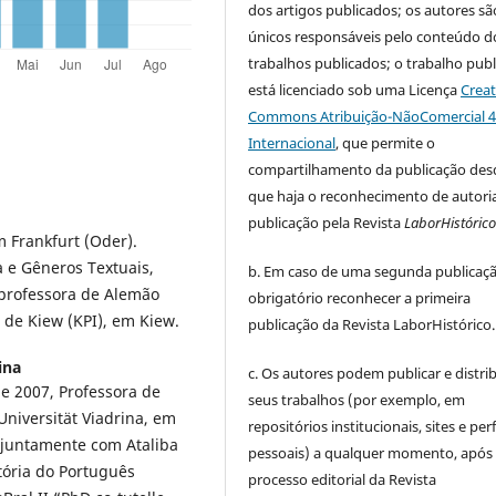
dos artigos publicados;
os autores sã
únicos responsáveis pelo conteúdo d
trabalhos publicados;
o trabalho pub
está licenciado sob uma Licença
Creat
Commons Atribuição-NãoComercial 4
Internacional
, que permite o
compartilhamento da publicação des
que haja o reconhecimento de autoria
publicação pela Revista
LaborHistóric
 Frankfurt (Oder).
a e Gêneros Textuais,
b. Em caso de uma segunda publicaçã
 professora de Alemão
obrigatório reconhecer a primeira
 de Kiew (KPI), em Kiew.
publicação da Revista LaborHistórico.
ina
c. Os autores podem publicar e distrib
e 2007, Professora de
seus trabalhos (por exemplo, em
Universität Viadrina, em
repositórios institucionais, sites e perf
, juntamente com Ataliba
pessoais) a qualquer momento, após
stória do Português
processo editorial da Revista