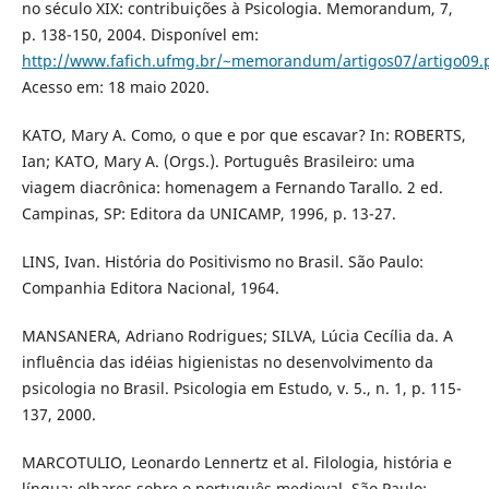
no século XIX: contribuições à Psicologia. Memorandum, 7,
p. 138-150, 2004. Disponível em:
http://www.fafich.ufmg.br/~memorandum/artigos07/artigo09.
Acesso em: 18 maio 2020.
KATO, Mary A. Como, o que e por que escavar? In: ROBERTS,
Ian; KATO, Mary A. (Orgs.). Português Brasileiro: uma
viagem diacrônica: homenagem a Fernando Tarallo. 2 ed.
Campinas, SP: Editora da UNICAMP, 1996, p. 13-27.
LINS, Ivan. História do Positivismo no Brasil. São Paulo:
Companhia Editora Nacional, 1964.
MANSANERA, Adriano Rodrigues; SILVA, Lúcia Cecília da. A
influência das idéias higienistas no desenvolvimento da
psicologia no Brasil. Psicologia em Estudo, v. 5., n. 1, p. 115-
137, 2000.
MARCOTULIO, Leonardo Lennertz et al. Filologia, história e
língua: olhares sobre o português medieval. São Paulo: