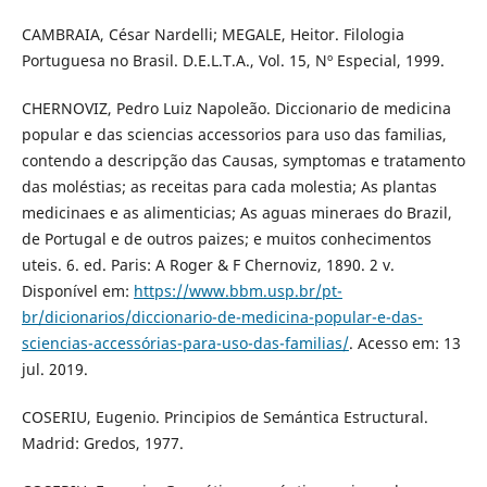
CAMBRAIA, César Nardelli; MEGALE, Heitor. Filologia
Portuguesa no Brasil. D.E.L.T.A., Vol. 15, Nº Especial, 1999.
CHERNOVIZ, Pedro Luiz Napoleão. Diccionario de medicina
popular e das sciencias accessorios para uso das familias,
contendo a descripção das Causas, symptomas e tratamento
das moléstias; as receitas para cada molestia; As plantas
medicinaes e as alimenticias; As aguas mineraes do Brazil,
de Portugal e de outros paizes; e muitos conhecimentos
uteis. 6. ed. Paris: A Roger & F Chernoviz, 1890. 2 v.
Disponível em:
https://www.bbm.usp.br/pt-
br/dicionarios/diccionario-de-medicina-popular-e-das-
sciencias-accessórias-para-uso-das-familias/
. Acesso em: 13
jul. 2019.
COSERIU, Eugenio. Principios de Semántica Estructural.
Madrid: Gredos, 1977.