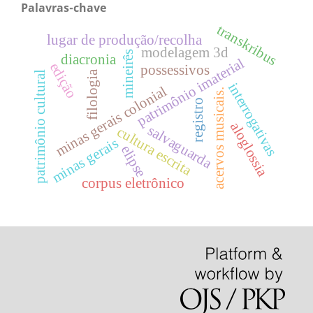
Palavras-chave
transkribus
lugar de produção/recolha
modelagem 3d
mineirês
diacronia
patrimônio imaterial
edição
possessivos
filologia
patrimônio cultural
interrogativas
minas gerais colonial
acervos musicais.
registro
aloglossia
salvaguarda
cultura escrita
minas gerais
elipse
corpus eletrônico