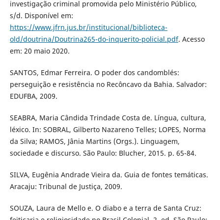
investigação criminal promovida pelo Ministério Público,
s/d. Disponível em:
https://www.jfrn.jus.br/institucional/biblioteca-
old/doutrina/Doutrina265-do-inquerito-policial.pdf
. Acesso
em: 20 maio 2020.
SANTOS, Edmar Ferreira. O poder dos candomblés:
perseguição e resistência no Recôncavo da Bahia. Salvador:
EDUFBA, 2009.
SEABRA, Maria Cândida Trindade Costa de. Língua, cultura,
léxico. In: SOBRAL, Gilberto Nazareno Telles; LOPES, Norma
da Silva; RAMOS, Jânia Martins (Orgs.). Linguagem,
sociedade e discurso. São Paulo: Blucher, 2015. p. 65-84.
SILVA, Eugênia Andrade Vieira da. Guia de fontes temáticas.
Aracaju: Tribunal de Justiça, 2009.
SOUZA, Laura de Mello e. O diabo e a terra de Santa Cruz:
feitiçaria e religiosidade no Brasil Colonial. 2. ed. São Paulo: