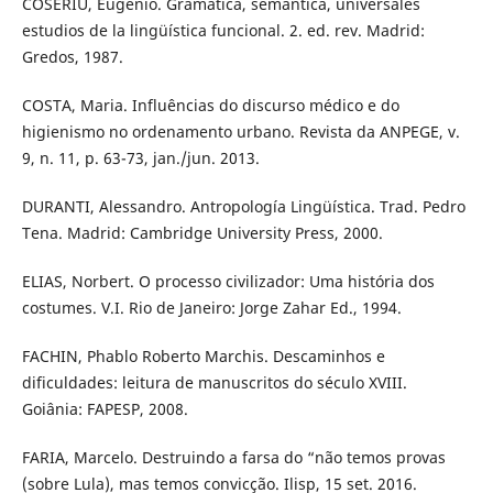
COSERIU, Eugenio. Gramática, semántica, universales
estudios de la lingüística funcional. 2. ed. rev. Madrid:
Gredos, 1987.
COSTA, Maria. Influências do discurso médico e do
higienismo no ordenamento urbano. Revista da ANPEGE, v.
9, n. 11, p. 63-73, jan./jun. 2013.
DURANTI, Alessandro. Antropología Lingüística. Trad. Pedro
Tena. Madrid: Cambridge University Press, 2000.
ELIAS, Norbert. O processo civilizador: Uma história dos
costumes. V.I. Rio de Janeiro: Jorge Zahar Ed., 1994.
FACHIN, Phablo Roberto Marchis. Descaminhos e
dificuldades: leitura de manuscritos do século XVIII.
Goiânia: FAPESP, 2008.
FARIA, Marcelo. Destruindo a farsa do “não temos provas
(sobre Lula), mas temos convicção. Ilisp, 15 set. 2016.