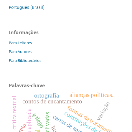
Português (Brasil)
Informações
Para Leitores
Para Autores
Para Bibliotecários
Palavras-chave
alianças políticas.
ortografía
crítica textual
contos de encantamento
variação
formas de tratamento
construções de foco
galego
cartas de amor
bruto
luxo