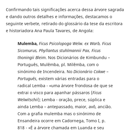
Confirmando tais significações acerca dessa árvore sagrada
e dando outros detalhes e informações, destacamos o
seguinte verbete, retirado do glossário da tese da escritora
e historiadora Ana Paula Tavares, de Angola:
Mulemba,
Ficus Psicolopoga Welw. ex Warb, Ficus
Sicomurus, Phyllantus stuhlmannii Pax, Ficus
thoningii Bleim
. Nos Dicionários de Kimbundu –
Português, Mulêmba, pl. Milêmba, com o
sinónimo de Incendeira. No
Dicionário Cokwe
–
Português
, existem várias entradas para o
radical Lemba - «uma árvore frondosa de que se
extrai o visco para apanhar pássaros (
Ficus
Welwitschii
); Lemba - oração, prece, súplica e
ainda Lemba – antepassado, maior, avô, ancião.
Com a grafia mulemba mas o sinónimo de
Ensandeira ocorre em Cadornega, Tomo I, p.
818 - «É a árvore chamada em Luanda e seu