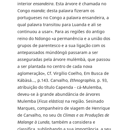
interior
ensandeira
. Esta árvore é chamada no
Congo
nsanda
; desta palavra fizeram os
portugueses no Congo a palavra ensandeira, a
qual palavra transitou para Luanda e ali se
continuou a usar». Para as regiões do antigo
reino do Ndongo «a permanência e a união dos
grupos de parentesco e a sua ligação com os
antepassados múndòngò passaram a ser
asseguradas pela árvore mulèmbà, que passou
a ser plantada no centro de cada nova
aglomeração», Cf. Virgílio Coelho, Em Busca de
Kábàsá..., p.143. Carvalho,
Ethnographia,
p. 93,
atribuição do título Capenda - cá-Mulemba,
deveu-se à grande abundância de árvores
Mulemba (
Ficus elástica)
na região. Sesinado
Marques, companheiro de viagem de Henrique
de Carvalho, no seu
Os Climas e as Produções de
Malange à Lunda
, também a considera e
classifica, sublinhando a sua importância, a seu