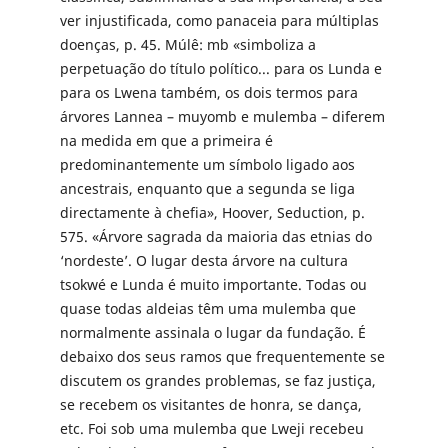
ver injustificada, como panaceia para múltiplas
doenças, p. 45. Múlê: mb «simboliza a
perpetuação do título político... para os Lunda e
para os Lwena também, os dois termos para
árvores Lannea – muyomb e mulemba – diferem
na medida em que a primeira é
predominantemente um símbolo ligado aos
ancestrais, enquanto que a segunda se liga
directamente à chefia», Hoover, Seduction, p.
575. «Árvore sagrada da maioria das etnias do
‘nordeste’. O lugar desta árvore na cultura
tsokwé e Lunda é muito importante. Todas ou
quase todas aldeias têm uma mulemba que
normalmente assinala o lugar da fundação. É
debaixo dos seus ramos que frequentemente se
discutem os grandes problemas, se faz justiça,
se recebem os visitantes de honra, se dança,
etc. Foi sob uma mulemba que Lweji recebeu