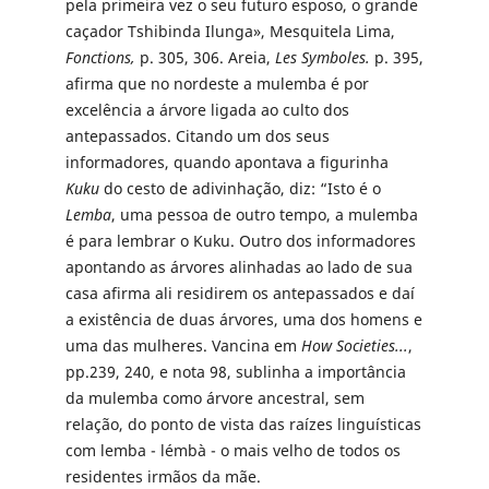
pela primeira vez o seu futuro esposo, o grande
caçador Tshibinda Ilunga», Mesquitela Lima,
Fonctions,
p. 305, 306. Areia,
Les Symboles.
p. 395,
afirma que no nordeste a mulemba é por
excelência a árvore ligada ao culto dos
antepassados. Citando um dos seus
informadores, quando apontava a figurinha
Kuku
do cesto de adivinhação, diz: “Isto é o
Lemba
, uma pessoa de outro tempo, a mulemba
é para lembrar o Kuku. Outro dos informadores
apontando as árvores alinhadas ao lado de sua
casa afirma ali residirem os antepassados e daí
a existência de duas árvores, uma dos homens e
uma das mulheres. Vancina em
How Societies..
.
,
pp.239, 240, e nota 98, sublinha a importância
da mulemba como árvore ancestral, sem
relação, do ponto de vista das raízes linguísticas
com lemba - lémbà - o mais velho de todos os
residentes irmãos da mãe.