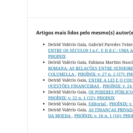
Artigos mais lidos pelo mesmo(s) autor(e
Deivid Valério Gaia, Gabriel Paredes Teixe
ENTRE OS SÉCULOS I a.C. E II d.C.: U
PHOINIX
Deivid Valério Gaia, Fabiana Martins Nas
ROMANA: AS RELAÇÕES ENTRE SENHORES
COLUMELLA
,
PHOÎNIX: v. 27 n. 2 (27): P
Deivid Valério Gaia,
ENTRE A LEI E O CO
QUESTÕES FINANCEIRAS
,
PHOÎNIX: v. 24 
Deivid Valério Gaia,
OS PODERES PÚBLICO
PHOÎNIX: v. 22 n. 1 (22): PHOINIX
Deivid Valério Gaia,
Editorial
,
PHOÎNIX: v.
Deivid Valério Gaia,
AS FINANÇAS PRIVAD
DA MOEDA
,
PHOÎNIX: v. 16 n. 1 (16): PHO