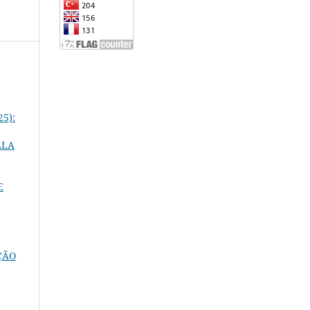
25):
LLA
E
ÇÃO