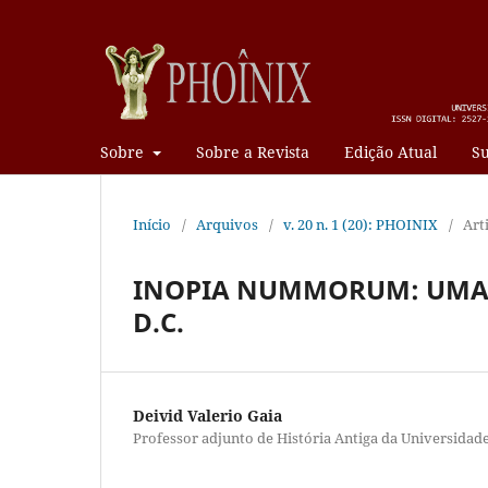
Sobre
Sobre a Revista
Edição Atual
Su
Início
/
Arquivos
/
v. 20 n. 1 (20): PHOINIX
/
Art
INOPIA NUMMORUM: UMA L
D.C.
Deivid Valerio Gaia
Professor adjunto de História Antiga da Universidade