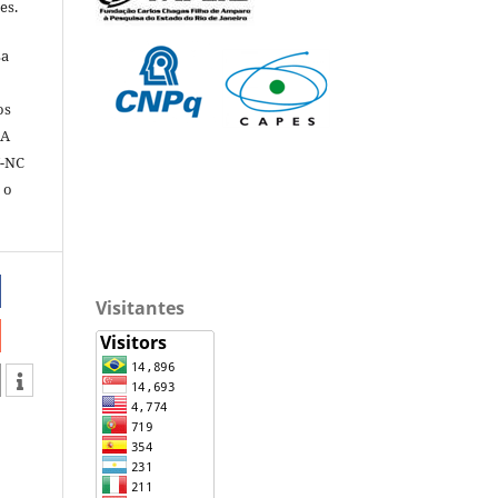
es.
sa
os
 A
Y-NC
 o
Visitantes