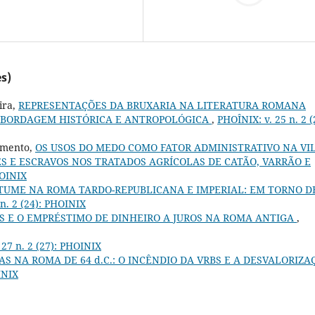
s)
ira,
REPRESENTAÇÕES DA BRUXARIA NA LITERATURA ROMANA
MA ABORDAGEM HISTÓRICA E ANTROPOLÓGICA
,
PHOÎNIX: v. 25 n. 2 (
cimento,
OS USOS DO MEDO COMO FATOR ADMINISTRATIVO NA VI
 E ESCRAVOS NOS TRATADOS AGRÍCOLAS DE CATÃO, VARRÃO E
HOINIX
STUME NA ROMA TARDO-REPUBLICANA E IMPERIAL: EM TORNO D
n. 2 (24): PHOINIX
S E O EMPRÉSTIMO DE DINHEIRO A JUROS NA ROMA ANTIGA
,
 27 n. 2 (27): PHOINIX
AS NA ROMA DE 64 d.C.: O INCÊNDIO DA VRBS E A DESVALORIZA
INIX