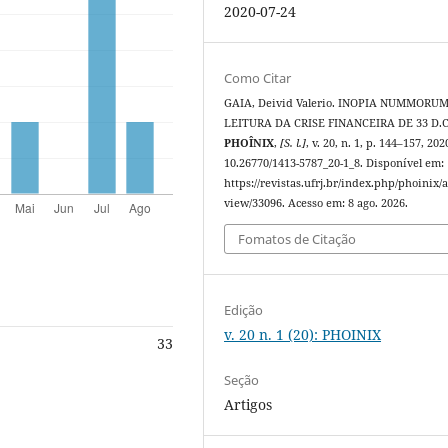
2020-07-24
Como Citar
GAIA, Deivid Valerio. INOPIA NUMMORU
LEITURA DA CRISE FINANCEIRA DE 33 D.C
PHOÎNIX
,
[S. l.]
, v. 20, n. 1, p. 144–157, 202
10.26770/1413-5787_20-1_8. Disponível em:
https://revistas.ufrj.br/index.php/phoinix/a
view/33096. Acesso em: 8 ago. 2026.
Fomatos de Citação
Edição
v. 20 n. 1 (20): PHOINIX
33
Seção
Artigos