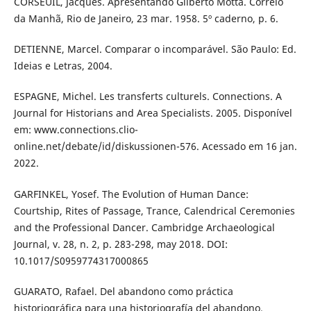
CORSEUIL, Jacques. Apresentando Gilberto Motta. Correio
da Manhã, Rio de Janeiro, 23 mar. 1958. 5º caderno, p. 6.
DETIENNE, Marcel. Comparar o incomparável. São Paulo: Ed.
Ideias e Letras, 2004.
ESPAGNE, Michel. Les transferts culturels. Connections. A
Journal for Historians and Area Specialists. 2005. Disponível
em: www.connections.clio-
online.net/debate/id/diskussionen-576. Acessado em 16 jan.
2022.
GARFINKEL, Yosef. The Evolution of Human Dance:
Courtship, Rites of Passage, Trance, Calendrical Ceremonies
and the Professional Dancer. Cambridge Archaeological
Journal, v. 28, n. 2, p. 283-298, may 2018. DOI:
10.1017/S0959774317000865
GUARATO, Rafael. Del abandono como práctica
historiográfica para una historiografía del abandono.