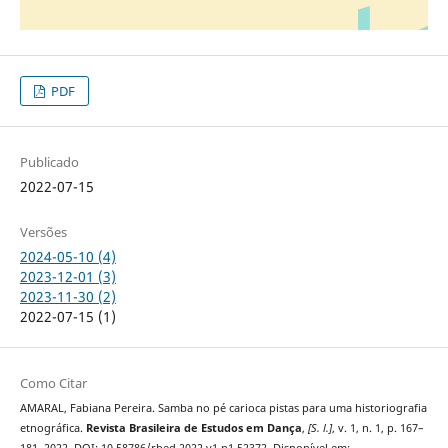
PDF
Publicado
2022-07-15
Versões
2024-05-10 (4)
2023-12-01 (3)
2023-11-30 (2)
2022-07-15 (1)
Como Citar
AMARAL, Fabiana Pereira. Samba no pé carioca pistas para uma historiografia
etnográfica.
Revista Brasileira de Estudos em Dança
,
[S. l.]
, v. 1, n. 1, p. 167–
181, 2022. DOI: 10.58786/rbed.2022.v1.n1.52372. Disponível em: