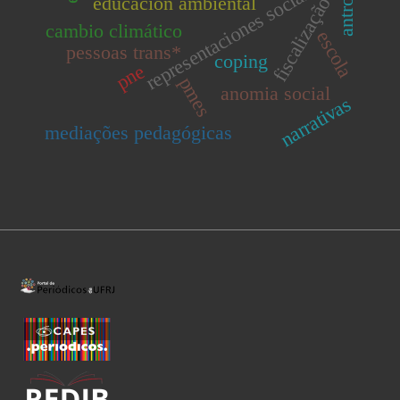
representaciones sociales.
educación ambiental
fiscalização
cambio climático
escola
pessoas trans*
coping
pne
pmes
anomia social
narrativas
mediações pedagógicas