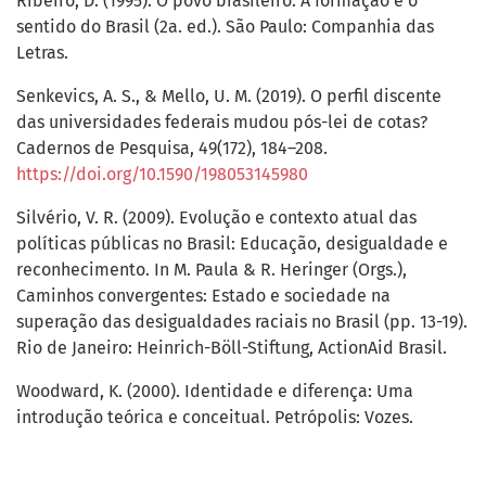
Ribeiro, D. (1995). O povo brasileiro: A formação e o
sentido do Brasil (2a. ed.). São Paulo: Companhia das
Letras.
Senkevics, A. S., & Mello, U. M. (2019). O perfil discente
das universidades federais mudou pós-lei de cotas?
Cadernos de Pesquisa, 49(172), 184–208.
https://doi.org/10.1590/198053145980
Silvério, V. R. (2009). Evolução e contexto atual das
políticas públicas no Brasil: Educação, desigualdade e
reconhecimento. In M. Paula & R. Heringer (Orgs.),
Caminhos convergentes: Estado e sociedade na
superação das desigualdades raciais no Brasil (pp. 13-19).
Rio de Janeiro: Heinrich-Böll-Stiftung, ActionAid Brasil.
Woodward, K. (2000). Identidade e diferença: Uma
introdução teórica e conceitual. Petrópolis: Vozes.