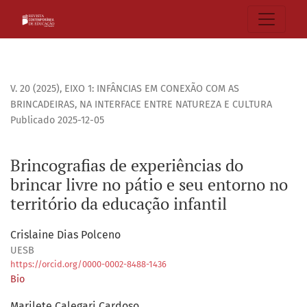
Brincografias de experiências do brincar livre no pátio e se
V. 20 (2025)
,
EIXO 1: INFÂNCIAS EM CONEXÃO COM AS
BRINCADEIRAS, NA INTERFACE ENTRE NATUREZA E CULTURA
Publicado 2025-12-05
Brincografias de experiências do
brincar livre no pátio e seu entorno no
território da educação infantil
Crislaine Dias Polceno
UESB
https://orcid.org/0000-0002-8488-1436
Bio
Marilete Calegari Cardoso