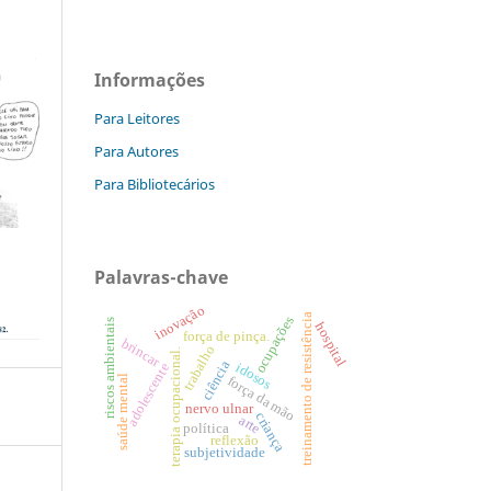
Informações
Para Leitores
Para Autores
Para Bibliotecários
Palavras-chave
inovação
treinamento de resistência
ocupações
riscos ambientais
hospital
força de pinça.
brincar
trabalho
terapia ocupacional.
ciência
idosos
adolescente
saúde mental
força da mão
nervo ulnar
criança
arte
política
reflexão
subjetividade