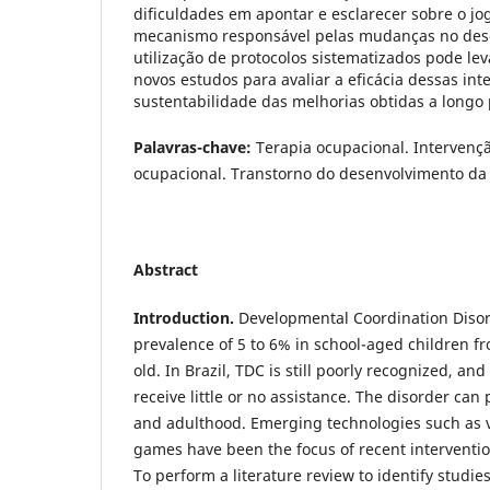
dificuldades em apontar e esclarecer sobre o jo
mecanismo responsável pelas mudanças no de
utilização de protocolos sistematizados pode le
novos estudos para avaliar a eficácia dessas in
sustentabilidade das melhorias obtidas a longo
Palavras-chave:
Terapia ocupacional. Interven
ocupacional. Transtorno do desenvolvimento d
Abstract
Introduction.
Developmental Coordination Disor
prevalence of 5 to 6% in school-aged children fr
old. In Brazil, TDC is still poorly recognized, an
receive little or no assistance. The disorder can
and adulthood. Emerging technologies such as vi
games have been the focus of recent interventi
To perform a literature review to identify studie