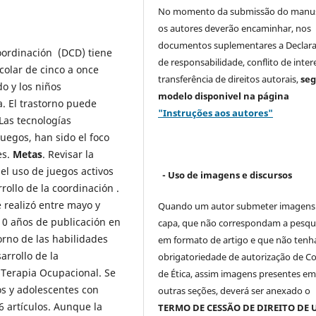
No momento da submissão do manus
os autores deverão encaminhar, nos
documentos suplementares a Declar
 coordinación (DCD) tiene
de responsabilidade, conflito de inter
colar de cinco a once
transferência de direitos autorais,
se
do y los niños
modelo
disponivel na página
. El trastorno puede
"Instruções aos autores"
 Las tecnologías
juegos, han sido el foco
es.
Metas
. Revisar la
 el uso de juegos activos
- Uso de imagens e discursos
rollo de la coordinación .
 realizó entre mayo y
Quando um autor submeter imagens
10 años de publicación en
capa, que não correspondam a pesqu
orno de las habilidades
em formato de artigo e que não ten
arrollo de la
obrigatoriedade de autorização de C
e Terapia Ocupacional. Se
de Ética, assim imagens presentes e
ños y adolescentes con
outras seções, deverá ser anexado o
6 artículos. Aunque la
TERMO DE CESSÃO DE DIREITO DE 