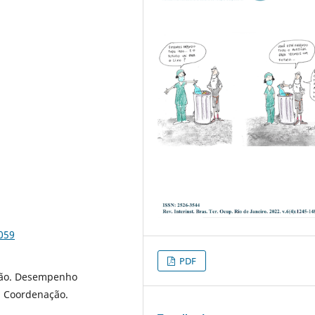
059
PDF
ção. Desempenho
a Coordenação.