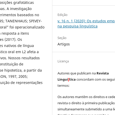
osições grafotáticas
uas. A investigação
Edição
perimentos baseados no
v. 16 n. 1 (2020): Os estudos emp
995; TANENHAUS; SPIVEY-
na pesquisa linguística
ral” foi operacionalizado
 resposta a itens
Seção
es (2017). Os
Artigos
es nativos de língua
tico oral em L2 afeta a
ivos. Nossos resultados
Licença
onstituição de
 hipotetiza, a partir da
Autores que publicam na
Revista
SON, 1997, 2005;
Linguí
∫
tica
concordam com os segui
tuição de representações
termos:
Os autores mantêm os direitos e ced
revista o direito à primeira publicação
simultaneamente submetido a uma li