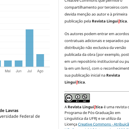
Creative Commons que permite o
compartilhamento por terceiros com 
devida menção ao autor e à primeira
publicação pela
Revista Linguí
∫
tica
.
Os autores podem entrar em acordo
contratuais adicionais e separados pa
distribuição não exclusiva da versão
publicada da obra (por exemplo, post
em um repositório institucional ou pu
la em um livro), com o reconhecimen
sua publicação inicial na
Revista
Linguí
∫
tica
.
A
Revista Linguí
∫
tica
é uma revista 
de Lavras
Programa de Pós-Graduação em
ersidade Federal de
Linguística da UFRJ e se utiliza da
Licença
Creative Commons - Atribuiçã