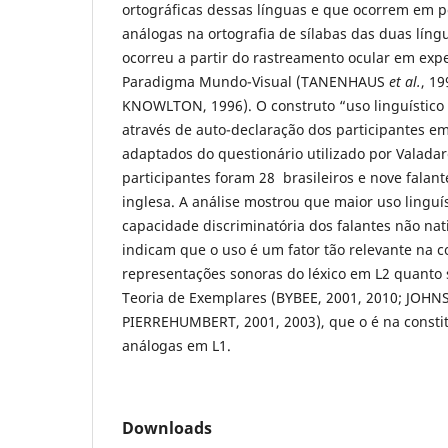
ortográficas dessas línguas e que ocorrem em p
análogas na ortografia de sílabas das duas líng
ocorreu a partir do rastreamento ocular em ex
Paradigma Mundo-Visual (TANENHAUS
et al.
, 1
KNOWLTON, 1996). O construto “uso linguístico o
através de auto-declaração dos participantes em
adaptados do questionário utilizado por Valadar
participantes foram 28 brasileiros e nove falant
inglesa. A análise mostrou que maior uso linguís
capacidade discriminatória dos falantes não nat
indicam que o uso é um fator tão relevante na c
representações sonoras do léxico em L2 quanto se
Teoria de Exemplares (BYBEE, 2001, 2010; JOHN
PIERREHUMBERT, 2001, 2003), que o é na consti
análogas em L1.
Downloads