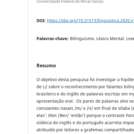
Universidade Federal de Minas Gerais
DOI:
https://doi.org/10.31513/linguistica.2020
Palavras-chave:
Bilinguismo. Léxico Mental. Lex
Resumo
O objetivo desta pesquisa foi investigar a hipó
de L2 sobre o reconhecimento por falantes bilí
brasileiro e do inglês de palavras escritas em i
apresentação oral. Os pares de palavras alvo s
consoantes nasais /m/ e /n/ em final de sílaba (
elas’;
then
/ðen/ ‘então’) porque o contraste fon
silábica do inglês e do português acarreta impac
atribuído por leitores a grafemas compartilhad