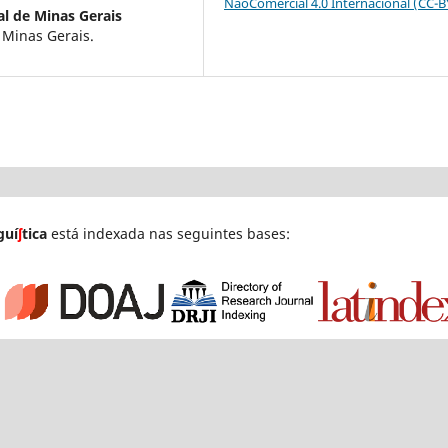
NãoComercial 4.0 Internacional (CC-
l de Minas Gerais
 Minas Gerais.
guí
ʃ
tica
está indexada nas seguintes bases: