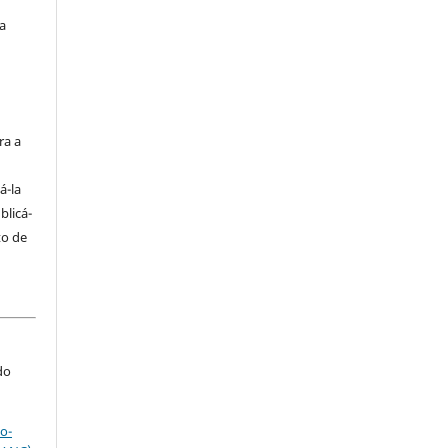
a
s
ra a
á-la
blicá-
to de
do
o-