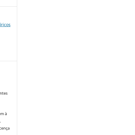
íricos
ntes
em à
,
cença