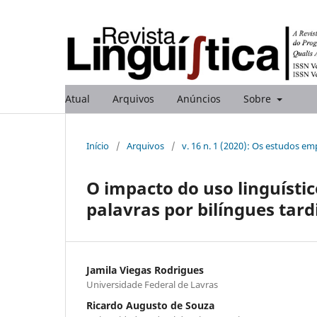
Atual
Arquivos
Anúncios
Sobre
Início
/
Arquivos
/
v. 16 n. 1 (2020): Os estudos emp
O impacto do uso linguísti
palavras por bilíngues tard
Jamila Viegas Rodrigues
Universidade Federal de Lavras
Ricardo Augusto de Souza