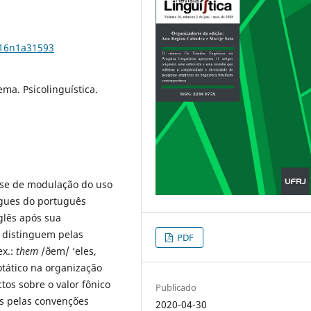
.v16n1a31593
ema. Psicolinguística.
tese de modulação do uso
ngues do português
nglês após sua
e distinguem pelas
PDF
ex.:
them
/ðem/ ‘eles,
otático na organização
tos sobre o valor fônico
Publicado
os pelas convenções
2020-04-30