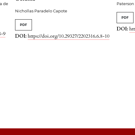
a de
Paterson
Nichollas Paradelo Capote
PDF
PDF
DOI:
ht
8-9
DOI:
https://doi.org/10.29327/2202316.6.8-10