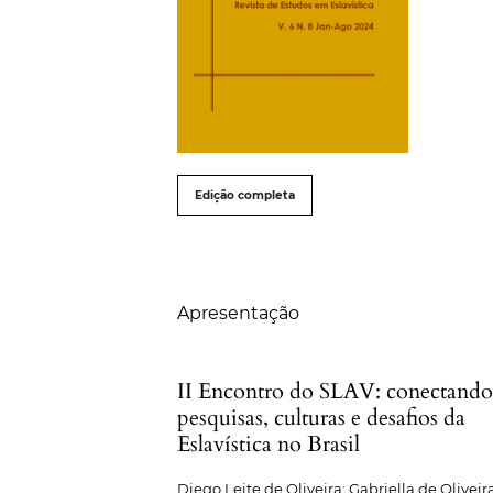
##issue.tableOfContents#
Edição completa
Sumário
Apresentação
II Encontro do SLAV: conectand
pesquisas, culturas e desafios da
Eslavística no Brasil
Diego Leite de Oliveira; Gabriella de Oliveir