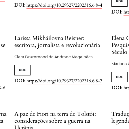
PDF
DOI:
https://doi.org/10.29327/2202316.6.8-4
DOI:
ht
Larissa Mikháilovna Reisner:
Elena 
ise
escritora, jornalista e revolucionária
Pesquis
Século
Clara Drummond de Andrade Magalhães
Mariana 
PDF
PDF
DOI:
https://doi.org/10.29327/2202316.6.8-7
8-6
DOI:
ht
vna
A paz de Fiori na terra de Tolstói:
Traduçã
ta
considerações sobre a guerra na
legend
Ucrânia