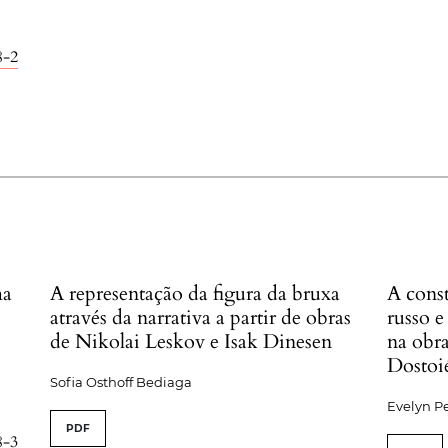
8-2
ma
A representação da figura da bruxa
A cons
através da narrativa a partir de obras
russo e
de Nikolai Leskov e Isak Dinesen
na obr
Dostoi
Sofia Osthoff Bediaga
Evelyn P
PDF
8-3