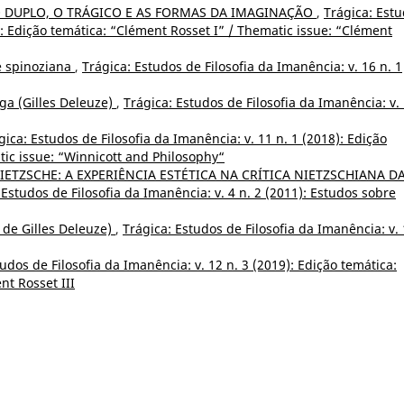
O DUPLO, O TRÁGICO E AS FORMAS DA IMAGINAÇÃO
,
Trágica: Est
9): Edição temática: “Clément Rosset I” / Thematic issue: “Clément
e spinoziana
,
Trágica: Estudos de Filosofia da Imanência: v. 16 n. 1
ga (Gilles Deleuze)
,
Trágica: Estudos de Filosofia da Imanência: v.
gica: Estudos de Filosofia da Imanência: v. 11 n. 1 (2018): Edição
atic issue: “Winnicott and Philosophy“
NIETZSCHE: A EXPERIÊNCIA ESTÉTICA NA CRÍTICA NIETZSCHIANA D
 Estudos de Filosofia da Imanência: v. 4 n. 2 (2011): Estudos sobre
 de Gilles Deleuze)
,
Trágica: Estudos de Filosofia da Imanência: v.
udos de Filosofia da Imanência: v. 12 n. 3 (2019): Edição temática:
nt Rosset III