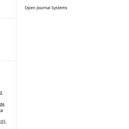
Open Journal Systems
tt
 de
za
10):