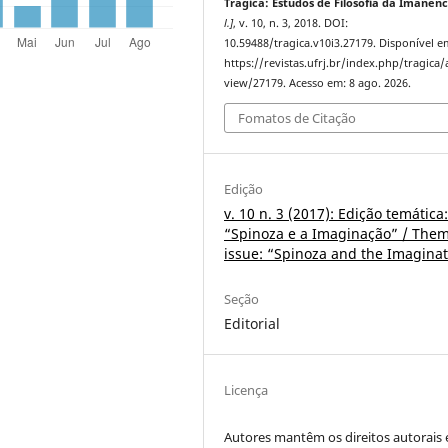
Trágica: Estudos de Filosofia da Imanênc
l.]
, v. 10, n. 3, 2018. DOI:
10.59488/tragica.v10i3.27179. Disponível e
https://revistas.ufrj.br/index.php/tragica/a
view/27179. Acesso em: 8 ago. 2026.
Fomatos de Citação
Edição
v. 10 n. 3 (2017): Edição temática
“Spinoza e a Imaginação” / Them
issue: “Spinoza and the Imagina
Seção
Editorial
Licença
Autores mantêm os direitos autorais 