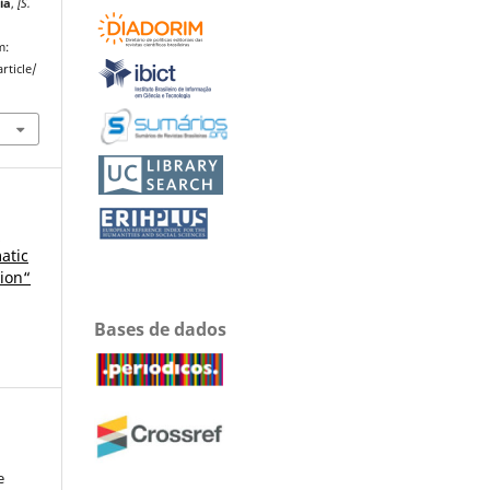
ia
,
[S.
m:
rticle/
:
atic
tion“
Bases de dados
e