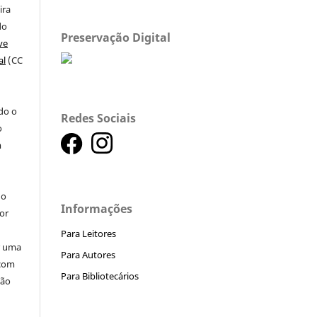
ira
do
Preservação Digital
ve
al
(CC
a
ndo o
Redes Sociais
o
m
do
Informações
or
Para Leitores
ar uma
Para Autores
 com
Para Bibliotecários
ção