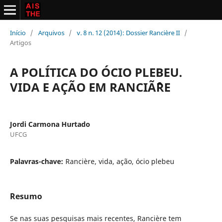
Início
/
Arquivos
/
v. 8 n. 12 (2014): Dossier Rancière II
/
Artigos
A POLÍTICA DO ÓCIO PLEBEU.
VIDA E AÇÃO EM RANCIÃˆRE
Jordi Carmona Hurtado
UFCG
Palavras-chave:
Rancière, vida, ação, ócio plebeu
Resumo
Se nas suas pesquisas mais recentes, Rancière tem