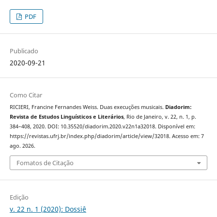
PDF
Publicado
2020-09-21
Como Citar
RICIERI, Francine Fernandes Weiss. Duas execuções musicais.
Diadorim:
Revista de Estudos Linguísticos e Literários
, Rio de Janeiro, v. 22, n. 1, p.
384–408, 2020. DOI: 10.35520/diadorim.2020.v22n1a32018. Disponível em:
https://revistas.ufrj.br/index.php/diadorim/article/view/32018. Acesso em: 7
ago. 2026.
Fomatos de Citação
Edição
v. 22 n. 1 (2020): Dossiê