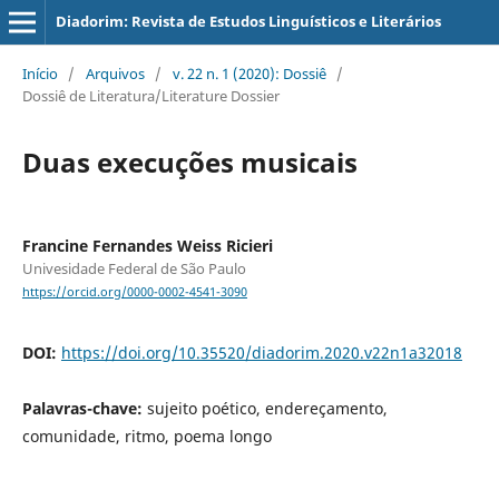
Diadorim: Revista de Estudos Linguísticos e Literários
Início
/
Arquivos
/
v. 22 n. 1 (2020): Dossiê
/
Dossiê de Literatura/Literature Dossier
Duas execuções musicais
Francine Fernandes Weiss Ricieri
Univesidade Federal de São Paulo
https://orcid.org/0000-0002-4541-3090
DOI:
https://doi.org/10.35520/diadorim.2020.v22n1a32018
Palavras-chave:
sujeito poético, endereçamento,
comunidade, ritmo, poema longo