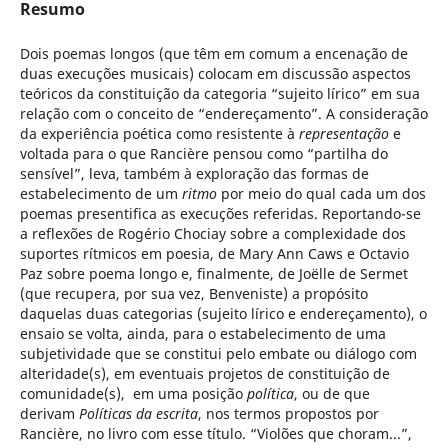
Resumo
Dois poemas longos (que têm em comum a encenação de
duas execuções musicais) colocam em discussão aspectos
teóricos da constituição da categoria “sujeito lírico” em sua
relação com o conceito de “endereçamento”. A consideração
da experiência poética como resistente à
representação
e
voltada para o que Rancière pensou como “partilha do
sensível”, leva, também à exploração das formas de
estabelecimento de um
ritmo
por meio do qual cada um dos
poemas presentifica as execuções referidas. Reportando-se
a reflexões de Rogério Chociay sobre a complexidade dos
suportes rítmicos em poesia, de Mary Ann Caws e Octavio
Paz sobre poema longo e, finalmente, de Joëlle de Sermet
(que recupera, por sua vez, Benveniste) a propósito
daquelas duas categorias (sujeito lírico e endereçamento), o
ensaio se volta, ainda, para o estabelecimento de uma
subjetividade que se constitui pelo embate ou diálogo com
alteridade(s), em eventuais projetos de constituição de
comunidade(s), em uma posição
política
, ou de que
derivam
Políticas
da escrita
, nos termos propostos por
Rancière, no livro com esse título. “Violões que choram...”,