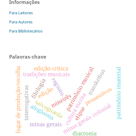
Informações
Para Leitores
Para Autores
Para Bibliotecários
Palavras-chave
edição crítica
patrimônio musical
lugar de produção/recolha
patrimônio imaterial
transkribus
tradições musicais
registro
filologia
interrogativas
edição
possessivos
cultura escrita
mineirês
salvaguarda
minas gerais colonial
aloglossia
elipse
minas gerais
diacronia