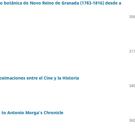
ção botânica do Novo Reino de Granada (1783-1816) desde a
306
317
imaciones entre el Cine y la Historia
340
es to Antonio Morga's Chronicle
360