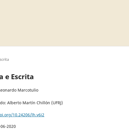
scrita
ia e Escrita
 Leonardo Marcotulio
do: Alberto Martín Chillón (UFRJ)
oi.org/10.24206/lh.v6i2
-06-2020