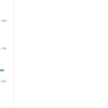
-184
-199
 de
-225