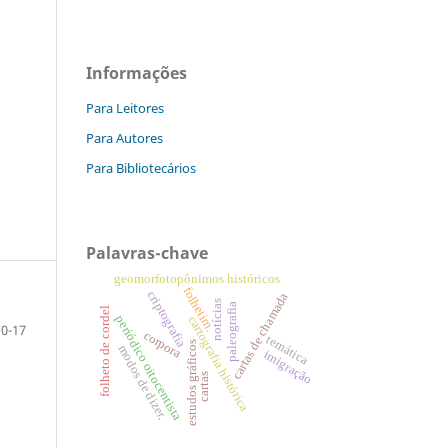
Informações
Para Leitores
Para Autores
Para Bibliotecários
Palavras-chave
geomorfotopônimos históricos
folhetim.
criptografia
cartas de chamada
notícias
paleografia
folheto de cordel
periódico oitocentista
cartografia histórica
10-17
corpora
temática
estudos gráficos
modos de dizer.
imigração
cartas