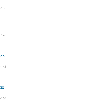
-105
-128
 da
-142
XIX
-166