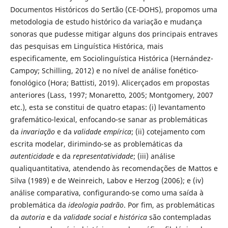
Documentos Históricos do Sertão (CE-DOHS), propomos uma
metodologia de estudo histórico da variação e mudança
sonoras que pudesse mitigar alguns dos principais entraves
das pesquisas em Linguística Histórica, mais
especificamente, em Sociolinguística Histórica (Hernández-
Campoy; Schilling, 2012) e no nível de análise fonético-
fonológico (Hora; Battisti, 2019). Alicerçados em propostas
anteriores (Lass, 1997; Monaretto, 2005; Montgomery, 2007
etc.), esta se constitui de quatro etapas: (i) levantamento
grafemático-lexical, enfocando-se sanar as problemáticas
da
invariação
e da
validade empírica
; (ii) cotejamento com
escrita modelar, dirimindo-se as problemáticas da
autenticidade
e da
representatividade
; (iii) análise
qualiquantitativa, atendendo às recomendações de Mattos e
Silva (1989) e de Weinreich, Labov e Herzog (2006); e (iv)
análise comparativa, configurando-se como uma saída à
problemática da
ideologia padrão
. Por fim, as problemáticas
da
autoria
e da
validade social e histórica
são contempladas