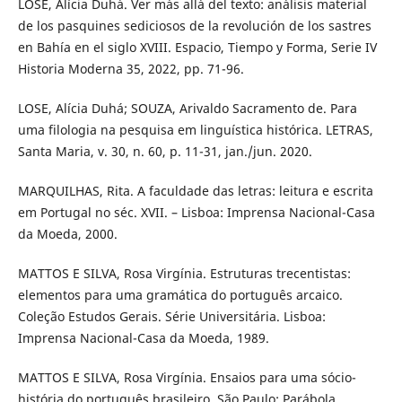
LOSE, Alícia Duhá. Ver más allá del texto: análisis material
de los pasquines sediciosos de la revolución de los sastres
en Bahía en el siglo XVIII. Espacio, Tiempo y Forma, Serie IV
Historia Moderna 35, 2022, pp. 71-96.
LOSE, Alícia Duhá; SOUZA, Arivaldo Sacramento de. Para
uma filologia na pesquisa em linguística histórica. LETRAS,
Santa Maria, v. 30, n. 60, p. 11-31, jan./jun. 2020.
MARQUILHAS, Rita. A faculdade das letras: leitura e escrita
em Portugal no séc. XVII. – Lisboa: Imprensa Nacional-Casa
da Moeda, 2000.
MATTOS E SILVA, Rosa Virgínia. Estruturas trecentistas:
elementos para uma gramática do português arcaico.
Coleção Estudos Gerais. Série Universitária. Lisboa:
Imprensa Nacional-Casa da Moeda, 1989.
MATTOS E SILVA, Rosa Virgínia. Ensaios para uma sócio-
história do português brasileiro. São Paulo: Parábola