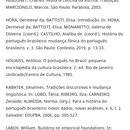
HIGOUNET, Charles. História concisa da escrita. Tradução:
MARCIONILO, Marcos. São Paulo: Parábola, 2003.
HORA, Dermeval da; BATTISTI, Elisa. Introdução. In: HORA,
Dermeval da; BATTISTI, Elisa; MONARETTO, Valéria de
Oliveira. (coord.). CASTILHO, Ataliba de. (coord.). História do
português brasileiro: mudança fônica do português
brasileiro. v. 3. São Paulo: Contexto, 2019, p. 13-33.
HOUAISS, Antônio. O português no Brasil: pequena
enciclopédia da cultura brasileira. 2. ed. Rio de Janeiro:
Unibrade/Centro de Cultura, 1985.
KABATEK, Johannes. Tradições discursivas e mudança
lingüística. In: LOBO, Tânia; RIBEIRO, Ilza; CARNEIRO,
Zenaide; ALMEIDA, Norma. (org.). Para a história do
português brasileiro: novos dados, novas análises. v. 6, t. 2.
Salvador: EDUFBA, 2006, pp. 505-527.
LABOV, William. Building on empirical foundations. In: