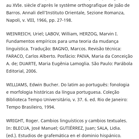
au XVIe. siècle d’après le système orthografique de João de
Barros. Annali dell’Instituto Orientale, Sezione Romanza,
Napoli, v. VIII, 1966, pp. 27-198.
WEINREICH, Uriel; LABOV, William, HERZOG, Marvin I.
Fundamentos empíricos para uma teoria da mudança
linguística. Tradução: BAGNO, Marcos. Revisão técnica:
FARACO, Carlos Alberto. Posfácio: PAIVA, Maria da Conceição
A. de; DUARTE, Maria Eugênia Lamoglia. São Paulo: Parábola
Editorial, 2006.
WILLIAMS, Edwin Bucher. Do latim ao português: fonologia
e morfologia históricas da língua portuguesa. Coleção
Biblioteca Tempo Universitário, v. 37. 6. ed. Rio de Janeiro:
Tempo Brasileiro, 1994.
WRIGHT, Roger. Cambios linguísticos y cambios textuales.
In: BLECUA, José Manuel; GUTIÉRREZ, Juan; SALA, Lidia.
(ed.). Estudios de grafemática en el dominio hispánico.