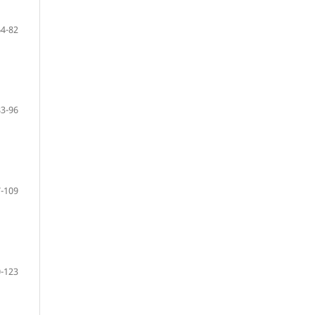
64-82
83-96
-109
-123