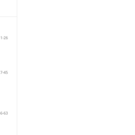
11-26
27-45
46-63