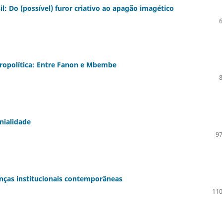
il: Do (possível) furor criativo ao apagão imagético
opolítica: Entre Fanon e Mbembe
nialidade
97
anças institucionais contemporâneas
110