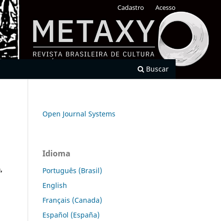
Cadastro
Acesso
Buscar
Open Journal Systems
Idioma
,
Português (Brasil)
English
Français (Canada)
Español (España)