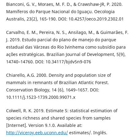
Bianconi, G. V., Moraes, M. F. D., & Crawshaw-JR, P. 2020.
Mamíferos do Parque Nacional do Iguaçu. Oecologia
Australis, 23(2), 165-190. DOI: 10.4257/oeco.2019.2302.01
Carvalho, E. M., Pereira, N. S., Ansilago, M., & Guimarães, F.
J. 2019. Estudo parcial do plano de manejo do parque
estadual das Várzeas do Rio Ivinhema como subsídio para
ações estratégicas. Brazilian Journal of Development, 5(9),
14740–14760. DOI: 10.34117/bjdv5n9-076
Chiarello, A.G. 2000. Density and population size of
mammals in remnants of Brazilian Atlantic Forest.
Conservation Biology, 14 (6), 1649–1657. DOI:
10.1111/j.1523-1739.2000.99071.x
Colwell, R. K. 2019. Estimate S: statistical estimation of
species richness and shared species from samples
[Internet]. Version 9.1.0. Available at:
http://viceroy.eeb.uconn.edu/
estimates/. Inglês.