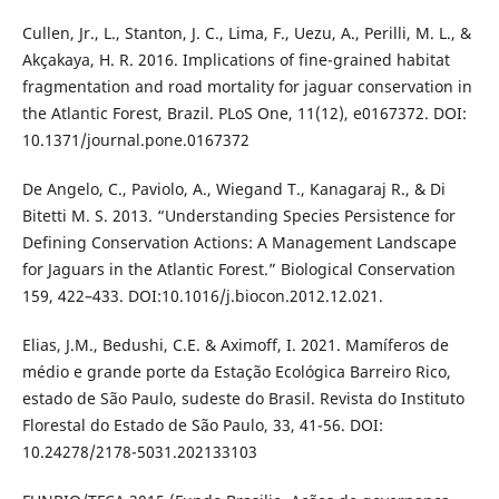
Cullen, Jr., L., Stanton, J. C., Lima, F., Uezu, A., Perilli, M. L., &
Akçakaya, H. R. 2016. Implications of fine-grained habitat
fragmentation and road mortality for jaguar conservation in
the Atlantic Forest, Brazil. PLoS One, 11(12), e0167372. DOI:
10.1371/journal.pone.0167372
De Angelo, C., Paviolo, A., Wiegand T., Kanagaraj R., & Di
Bitetti M. S. 2013. “Understanding Species Persistence for
Defining Conservation Actions: A Management Landscape
for Jaguars in the Atlantic Forest.” Biological Conservation
159, 422–433. DOI:10.1016/j.biocon.2012.12.021.
Elias, J.M., Bedushi, C.E. & Aximoff, I. 2021. Mamíferos de
médio e grande porte da Estação Ecológica Barreiro Rico,
estado de São Paulo, sudeste do Brasil. Revista do Instituto
Florestal do Estado de São Paulo, 33, 41-56. DOI:
10.24278/2178-5031.202133103