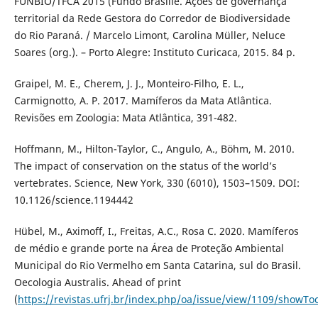
FUNBIO/TFCA 2015 (Fundo Brasilie. Ações de governança
territorial da Rede Gestora do Corredor de Biodiversidade
do Rio Paraná. / Marcelo Limont, Carolina Müller, Neluce
Soares (org.). – Porto Alegre: Instituto Curicaca, 2015. 84 p.
Graipel, M. E., Cherem, J. J., Monteiro-Filho, E. L.,
Carmignotto, A. P. 2017. Mamíferos da Mata Atlântica.
Revisões em Zoologia: Mata Atlântica, 391-482.
Hoffmann, M., Hilton-Taylor, C., Angulo, A., Böhm, M. 2010.
The impact of conservation on the status of the world’s
vertebrates. Science, New York, 330 (6010), 1503–1509. DOI:
10.1126/science.1194442
Hübel, M., Aximoff, I., Freitas, A.C., Rosa C. 2020. Mamíferos
de médio e grande porte na Área de Proteção Ambiental
Municipal do Rio Vermelho em Santa Catarina, sul do Brasil.
Oecologia Australis. Ahead of print
(
https://revistas.ufrj.br/index.php/oa/issue/view/1109/showTo