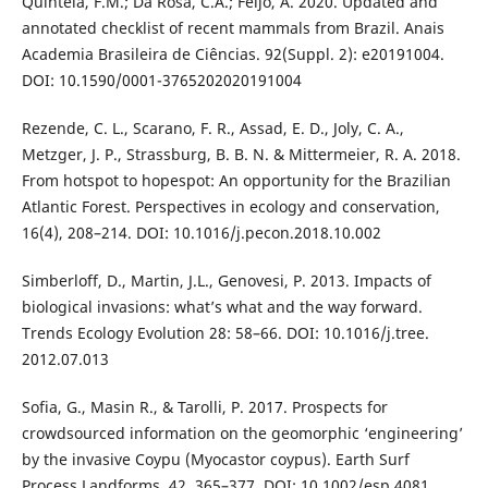
Quintela, F.M.; Da Rosa, C.A.; Feijó, A. 2020. Updated and
annotated checklist of recent mammals from Brazil. Anais
Academia Brasileira de Ciências. 92(Suppl. 2): e20191004.
DOI: 10.1590/0001-3765202020191004
Rezende, C. L., Scarano, F. R., Assad, E. D., Joly, C. A.,
Metzger, J. P., Strassburg, B. B. N. & Mittermeier, R. A. 2018.
From hotspot to hopespot: An opportunity for the Brazilian
Atlantic Forest. Perspectives in ecology and conservation,
16(4), 208–214. DOI: 10.1016/j.pecon.2018.10.002
Simberloff, D., Martin, J.L., Genovesi, P. 2013. Impacts of
biological invasions: what’s what and the way forward.
Trends Ecology Evolution 28: 58–66. DOI: 10.1016/j.tree.
2012.07.013
Sofia, G., Masin R., & Tarolli, P. 2017. Prospects for
crowdsourced information on the geomorphic ‘engineering’
by the invasive Coypu (Myocastor coypus). Earth Surf
Process Landforms. 42, 365–377. DOI: 10.1002/esp.4081