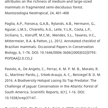
attributes on the richness of medium-and large-sized
mammals in fragmented semi-deciduous forest.
Mastozoologia Neotropical, 24, 401–408
Paglia, A.P., Fonseca, G.A.B., Rylands, A.B., Hermann, G.,
Aguiar, L.M.S., Chiarello, A.G., Leite, Y.L.R., Costa, L.P.,
Siciliano, S., Kierulff, M.C.M., Mendes, S.L., Tavares, V.C.,
Mittermeier, R.A. & Patton, J.L. 2012. Annotated checklist of
Brazilian mammals. Occasional Papers in Conservation
Biology, 6, 1–76. DOI: 10.1646/0006-3606(2000)032[0793:
POFDAA]2.0.CO,2
Paviolo, A., De Angelo, C., Ferraz, K. M. P. M. B., Morato, R.
G., Martinez Pardo, J., Srbek-Araujo, A. C., Beisiegel B. D. M.
2016. A Biodiversity Hotspot Losing Its Top Predator: The
Challenge of Jaguar Conservation in the Atlantic Forest of
South America. Scientific Reports, 6(1), 1-16. DOI:
10.1038/srep37147.