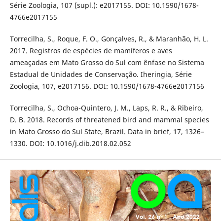
Série Zoologia, 107 (supl.): e2017155. DOI: 10.1590/1678-
4766e2017155
Torrecilha, S., Roque, F. O., Gonçalves, R., & Maranhão, H. L.
2017. Registros de espécies de mamíferos e aves
ameaçadas em Mato Grosso do Sul com ênfase no Sistema
Estadual de Unidades de Conservação. Iheringia, Série
Zoologia, 107, e2017156. DOI: 10.1590/1678-4766e2017156
Torrecilha, S., Ochoa-Quintero, J. M., Laps, R. R., & Ribeiro,
D. B. 2018. Records of threatened bird and mammal species
in Mato Grosso do Sul State, Brazil. Data in brief, 17, 1326–
1330. DOI: 10.1016/j.dib.2018.02.052