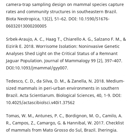
camera-trap sampling design on mammal species capture
rates and community structures in southeastern Brazil.
Biota Neotropica, 13(2), 51–62. DOI: 10.1590/S1676-
06032013000200005
Srbek-Araujo, A. C., Haag T., Chiarello A. G., Salzano F. M., &
Eizirik E. 2018. Worrisome Isolation: Noninvasive Genetic
Analyses Shed Light on the Critical Status of a Remnant
Jaguar Population. Journal of Mammalogy 99 (2), 397–407.
DOI:10.1093/jmammal/gyy007.
Tedesco, C. D., da Silva, D. M., & Zanella, N. 2018. Medium-
sized mammals in peri-urban environments in southern
Brazil. Acta Scientiarum. Biological Sciences, 40, 1-9. DOI:
10.4025/actascibiolsci.v40i1.37562
Tomas, W. M., Antunes, P. C., Bordignon, M. O., Camilo, A.
R., Campos, Z., Camargo, G. & Hannibal, W. 2017. Checklist
of mammals from Mato Grosso do Sul, Brazil. Iheringia.