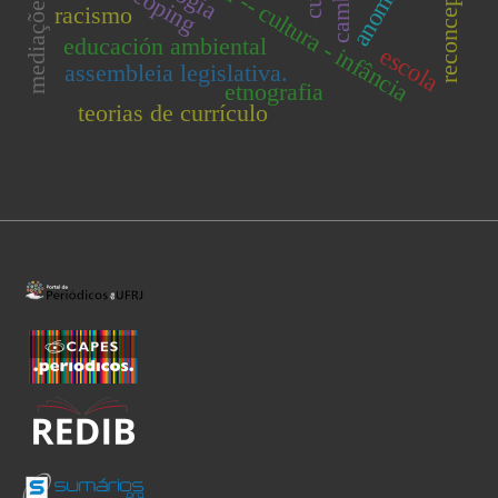
linguagem escrita -- cultura - infância
coping
racismo
educación ambiental
escola
assembleia legislativa.
etnografia
teorias de currículo