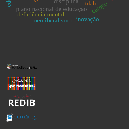
disciplina
tdah.
campo
plano nacional de educação
deficiência mental.
inovação
neoliberalismo