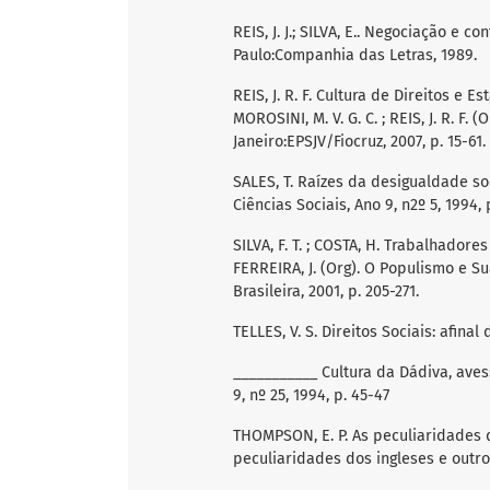
REIS, J. J.; SILVA, E.. Negociação e co
Paulo:Companhia das Letras, 1989.
REIS, J. R. F. Cultura de Direitos e E
MOROSINI, M. V. G. C. ; REIS, J. R. F.
Janeiro:EPSJV/Fiocruz, 2007, p. 15-61.
SALES, T. Raízes da desigualdade soci
Ciências Sociais, Ano 9, n2º 5, 1994, p
SILVA, F. T. ; COSTA, H. Trabalhador
FERREIRA, J. (Org). O Populismo e Sua
Brasileira, 2001, p. 205-271.
TELLES, V. S. Direitos Sociais: afina
___________ Cultura da Dádiva, avess
9, nº 25, 1994, p. 45-47
THOMPSON, E. P. As peculiaridades dos
peculiaridades dos ingleses e outros