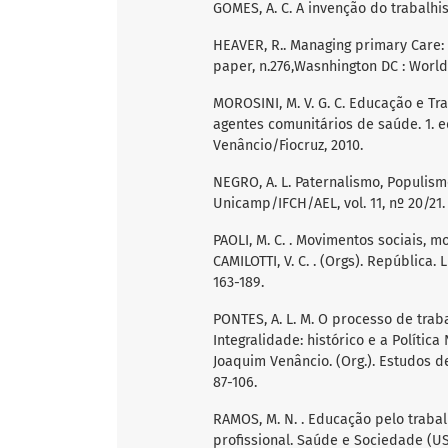
GOMES, A. C. A invenção do trabalhis
HEAVER, R.. Managing primary Care: 
paper, n.276,Wasnhington DC : World
MOROSINI, M. V. G. C. Educação e Tr
agentes comunitários de saúde. 1. e
Venâncio/Fiocruz, 2010.
NEGRO, A. L. Paternalismo, Populism
Unicamp/IFCH/AEL, vol. 11, nº 20/21.
PAOLI, M. C. . Movimentos sociais, mov
CAMILOTTI, V. C. . (Orgs). República.
163-189.
PONTES, A. L. M. O processo de tra
Integralidade: histórico e a Polític
Joaquim Venâncio. (Org.). Estudos de 
87-106.
RAMOS, M. N. . Educação pelo trabal
profissional. Saúde e Sociedade (USP.