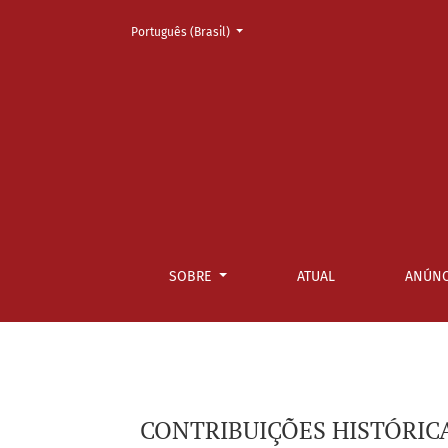
Mudar o idioma. O atual é:
Português (Brasil)
CONTRIBUIÇÕES HISTÓRICAS E POLÍTICAS PA
SOBRE
ATUAL
ANÚNC
CONTRIBUIÇÕES HISTÓRIC