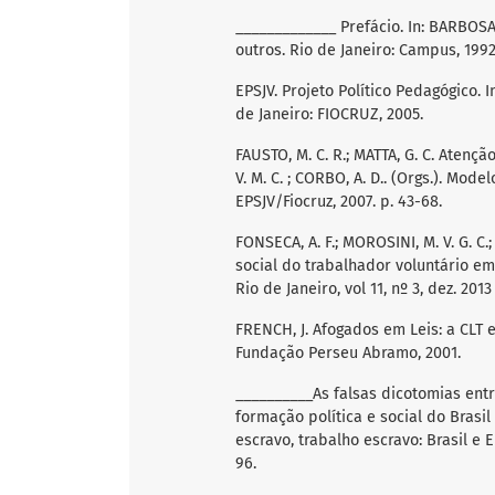
_____________ Prefácio. In: BARBOSA, 
outros. Rio de Janeiro: Campus, 1992
EPSJV. Projeto Político Pedagógico. 
de Janeiro: FIOCRUZ, 2005.
FAUSTO, M. C. R.; MATTA, G. C. Atenç
V. M. C. ; CORBO, A. D.. (Orgs.). Mod
EPSJV/Fiocruz, 2007. p. 43-68.
FONSECA, A. F.; MOROSINI, M. V. G. C
social do trabalhador voluntário em
Rio de Janeiro, vol 11, nº 3, dez. 2013
FRENCH, J. Afogados em Leis: a CLT e
Fundação Perseu Abramo, 2001.
__________As falsas dicotomias ent
formação política e social do Brasil 
escravo, trabalho escravo: Brasil e 
96.