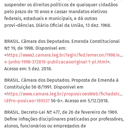
suspender os direitos políticos de quaisquer cidadãos
pelo prazo de 10 anos e cassar mandatos eletivos
federais, estaduais e municipais, e dá outras
provi¬dências. Diário Oficial da União, 13 dez. 1968.
BRASIL. Câmara dos Deputados. Emenda Constitucional
Nº 19, de 1998. Disponível em:
<
https://www2.camara.leg.br/legin/fed/emecon/1998/emen
4-junho-1998-372816-publicacaooriginal-1-pl.html
>.
Acesso em: 5 dez. 2018.
BRASIL. Câmara dos Deputados. Proposta de Emenda à
Constituição 56-B/1991. Disponível em
<
https://www.camara.leg.br/proposicoesWeb/fichadetrami
idPro¬posicao=169337
56-b>. Acesso em 5/12/2018.
BRASIL. Decreto-Lei Nº 477, de 26 de fevereiro de 1969.
Define infrações disciplinares praticadas por professôres,
alunos, funcionários ou empregados de