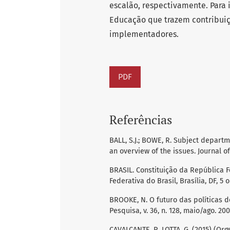
escalão, respectivamente. Para 
Educação que trazem contribuiç
implementadores.
PDF
Referências
BALL, S.J.; BOWE, R. Subject depart
an overview of the issues. Journal of 
BRASIL. Constituição da República Fe
Federativa do Brasil, Brasília, DF, 5 o
BROOKE, N. O futuro das políticas 
Pesquisa, v. 36, n. 128, maio/ago. 20
CAVALCANTE, P., LOTTA, G. (2015) (Org