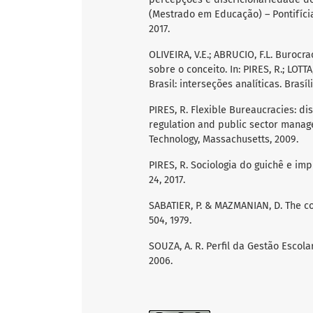
(Mestrado em Educação) – Pontifícia
2017.
OLIVEIRA, V.E.; ABRUCIO, F.L. Buroc
sobre o conceito. In: PIRES, R.; LOTTA
Brasil: interseções analíticas. Brasíli
PIRES, R. Flexible Bureaucracies: di
regulation and public sector manag
Technology, Massachusetts, 2009.
PIRES, R. Sociologia do guichê e imp
24, 2017.
SABATIER, P. & MAZMANIAN, D. The con
504, 1979.
SOUZA, A. R. Perfil da Gestão Escola
2006.