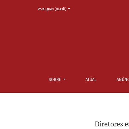
Mudar o idioma. O atual é:
Português (Brasil)
Diretores escolares: burocratas de nível de 
SOBRE
ATUAL
ANÚNC
Diretores e