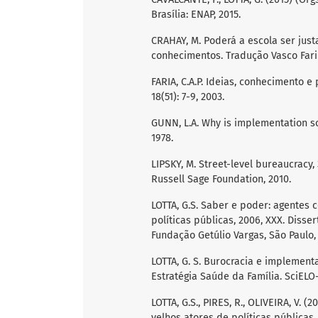
Brasília: ENAP, 2015.
CRAHAY, M. Poderá a escola ser jus
conhecimentos. Tradução Vasco Farinh
FARIA, C.A.P. Ideias, conhecimento e 
18(51): 7-9, 2003.
GUNN, L.A. Why is implementation so
1978.
LIPSKY, M. Street-level bureaucracy, 
Russell Sage Foundation, 2010.
LOTTA, G.S. Saber e poder: agentes
políticas públicas, 2006, XXX. Diss
Fundação Getúlio Vargas, São Paulo,
LOTTA, G. S. Burocracia e implement
Estratégia Saúde da Família. SciELO
LOTTA, G.S., PIRES, R., OLIVEIRA, V.
velhos atores de políticas públicas.