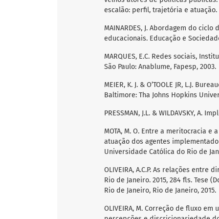
escalão: perfil, trajetória e atuação. 
MAINARDES, J. Abordagem do ciclo de
educacionais. Educação e Sociedade. 
MARQUES, E.C. Redes sociais, Instit
São Paulo: Anablume, Fapesp, 2003.
MEIER, K. J. & O’TOOLE JR, L.J. Bure
Baltimore: Tha Johns Hopkins Univer
PRESSMAN, J.L. & WILDAVSKY, A. Imple
MOTA, M. O. Entre a meritocracia e
atuação dos agentes implementadore
Universidade Católica do Rio de Jane
OLIVEIRA, A.C.P. As relações entre d
Rio de Janeiro. 2015, 284 fls. Tese 
Rio de Janeiro, Rio de Janeiro, 2015.
OLIVEIRA, M. Correção de fluxo em 
percepções e discricionariedade do