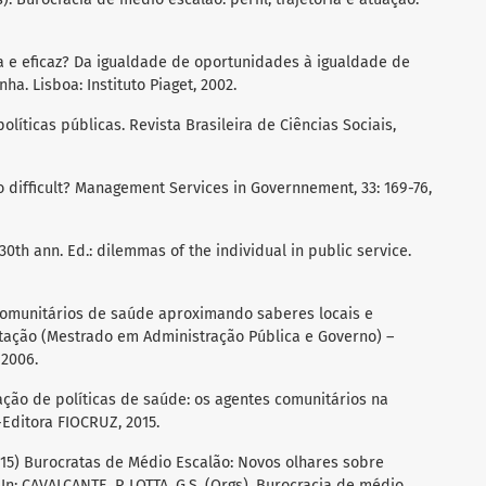
ta e eficaz? Da igualdade de oportunidades à igualdade de
a. Lisboa: Instituto Piaget, 2002.
políticas públicas. Revista Brasileira de Ciências Sociais,
 difficult? Management Services in Governnement, 33: 169-76,
30th ann. Ed.: dilemmas of the individual in public service.
 comunitários de saúde aproximando saberes locais e
ertação (Mestrado em Administração Pública e Governo) –
 2006.
ação de políticas de saúde: os agentes comunitários na
-Editora FIOCRUZ, 2015.
 (2015) Burocratas de Médio Escalão: Novos olhares sobre
 In: CAVALCANTE, P. LOTTA, G.S. (Orgs). Burocracia de médio