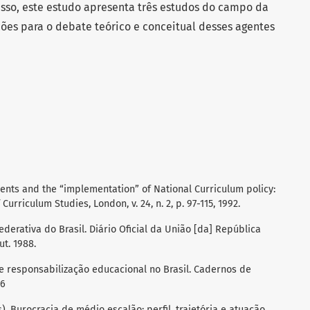
isso, este estudo apresenta três estudos do campo da
ões para o debate teórico e conceitual desses agentes
ments and the “implementation” of National Curriculum policy:
Curriculum Studies, London, v. 24, n. 2, p. 97-115, 1992.
derativa do Brasil. Diário Oficial da União [da] República
ut. 1988.
de responsabilização educacional no Brasil. Cadernos de
06
s). Burocracia de médio escalão: perfil, trajetória e atuação.