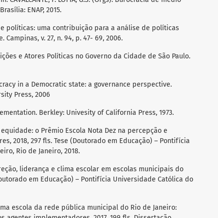
Brasília: ENAP, 2015.
 políticas: uma contribuição para a análise de políticas
Campinas, v. 27, n. 94, p. 47- 69, 2006.
uições e Atores Políticas no Governo da Cidade de São Paulo.
aucracy in a Democratic state: a governance perspective.
sity Press, 2006
mentation. Berkley: Univesity of California Press, 1973.
 a equidade: o Prêmio Escola Nota Dez na percepção e
s, 2018, 297 fls. Tese (Doutorado em Educação) – Pontifícia
iro, Rio de Janeiro, 2018.
ireção, liderança e clima escolar em escolas municipais do
(Doutorado em Educação) – Pontifícia Universidade Católica do
uma escola da rede pública municipal do Rio de Janeiro:
s agentes implementadores, 2017, 199 fls. Dissertação