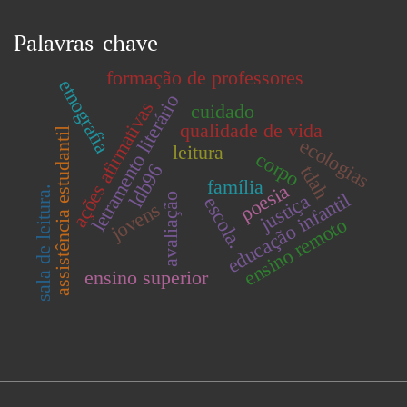
Palavras-chave
formação de professores
etnografia
letramento literário
ações afirmativas
cuidado
qualidade de vida
assistência estudantil
ecologias
leitura
corpo
ldb96
tdah
família
poesia
sala de leitura.
educação infantil
justiça
avaliação
escola.
jovens
ensino remoto
ensino superior