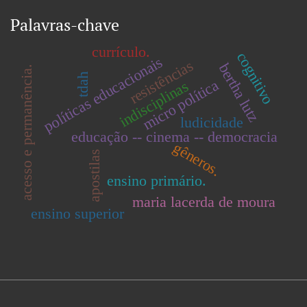
Palavras-chave
currículo.
cognitivo
políticas educacionais
resistências
bertha lutz
acesso e permanência.
tdah
micro política
indisciplinas
ludicidade
educação -- cinema -- democracia
gêneros.
apostilas
ensino primário.
maria lacerda de moura
ensino superior