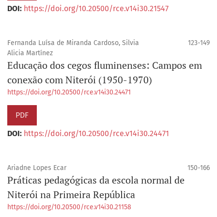
DOI:
https://doi.org/10.20500/rce.v14i30.21547
Fernanda Luí­sa de Miranda Cardoso, Silvia
123-149
Alicia Martínez
Educação dos cegos fluminenses: Campos em
conexão com Niterói (1950-1970)
https://doi.org/10.20500/rce.v14i30.24471
PDF
DOI:
https://doi.org/10.20500/rce.v14i30.24471
Ariadne Lopes Ecar
150-166
Práticas pedagógicas da escola normal de
Niterói na Primeira República
https://doi.org/10.20500/rce.v14i30.21158