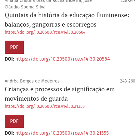
Amália Cristina Dias da Rocha Bezerra, José
228-247
Cláudio Sooma Silva
Quintais da história da educação fluminense:
balanços, gangorras e escorregos
https://doi.org/10.20500/rce.v14i30.20564
PDF
DOI:
https://doi.org/10.20500/rce.v14i30.20564
Andréa Borges de Medeiros
248-260
Crianças e processos de significação em
movimentos de guarda
https://doi.org/10.20500/rce.v14i30.21355
PDF
DOI:
https://doi.org/10.20500/rce.v14i30.21355