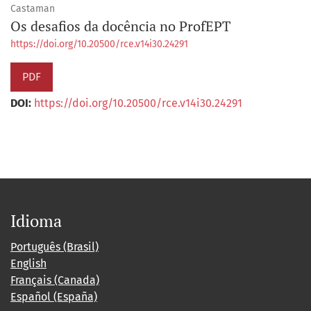
Castaman
Os desafios da docência no ProfEPT
https://doi.org/10.20500/rce.v14i30.24291
PDF
DOI:
https://doi.org/10.20500/rce.v14i30.24291
Idioma
Português (Brasil)
English
Français (Canada)
Español (España)