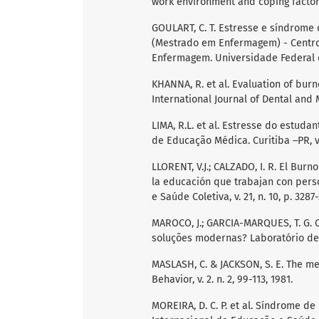
work environment and coping factors.
GOULART, C. T. Estresse e síndrome
(Mestrado em Enfermagem) - Centr
Enfermagem. Universidade Federal d
KHANNA, R. et al. Evaluation of burn
International Journal of Dental and Med
LIMA, R.L. et al. Estresse do estud
de Educação Médica. Curitiba –PR, v. 
LLORENT, V.J.; CALZADO, I. R. El Bur
la educación que trabajan con pers
e Saúde Coletiva, v. 21, n. 10, p. 3287
MAROCO, J.; GARCIA-MARQUES, T. G. 
soluções modernas? Laboratório de Psi
MASLASH, C. & JACKSON, S. E. The m
Behavior, v. 2. n. 2, 99-113, 1981.
MOREIRA, D. C. P. et al. Síndrome 