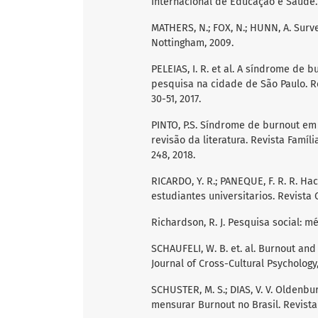
Internacional de Educação e Saúde. Sal
MATHERS, N.; FOX, N.; HUNN, A. Surv
Nottingham, 2009.
PELEIAS, I. R. et al. A síndrome de
pesquisa na cidade de São Paulo. Re
30-51, 2017.
PINTO, P.S. Síndrome de burnout e
revisão da literatura. Revista Família
248, 2018.
RICARDO, Y. R.; PANEQUE, F. R. R. H
estudiantes universitarios. Revista Ci
Richardson, R. J. Pesquisa social: mé
SCHAUFELI, W. B. et. al. Burnout and
Journal of Cross-Cultural Psychology, 
SCHUSTER, M. S.; DIAS, V. V. Oldenb
mensurar Burnout no Brasil. Revista C