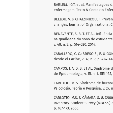
BARLEM, J.G.T. et al. Manifestaçõe
enfermagem. Texto & Contexto Enfermag
BELLOU, V. & CHATZINIKOU, I. Preven
changes. Journal of Organizational Ch
BENAVENTE, S. B. T. ET AL. Influênci
na qualidade do sono de estudante
v. 48, n. 3, p. 514-520, 2014.
CABALLERO, C. C.; BRESÓ E., E. & GON
desde el Caribe, v. 32, n. 7, p. 424-44
CAMPOS, J. A. D. B. ET AL. Síndrome
de Epidemiologia, v. 15, n. 1, 155-165,
CARLOTTO, M. S. Síndrome de burnou
Psicologia: Teoria e Pesquisa, v. 27, n
CARLOTTO, M.S. & CÂMARA, S. G. (200
Inventory. Student Survey (MBI-SS) em
p. 167-173, 2006.