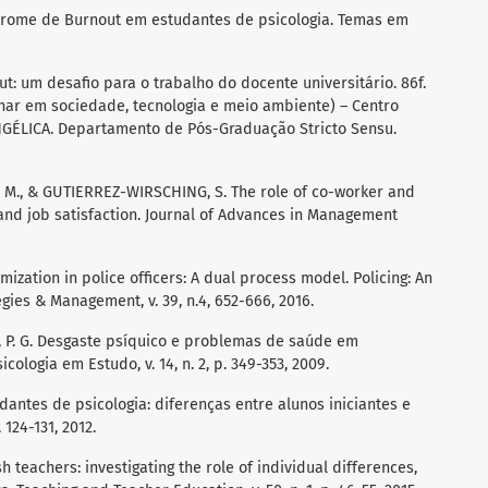
ndrome de Burnout em estudantes de psicologia. Temas em
: um desafio para o trabalho do docente universitário. 86f.
inar em sociedade, tecnologia e meio ambiente) – Centro
NGÉLICA. Departamento de Pós-Graduação Stricto Sensu.
., & GUTIERREZ-WIRSCHING, S. The role of co-worker and
and job satisfaction. Journal of Advances in Management
mization in police officers: A dual process model. Policing: An
egies & Management, v. 39, n.4, 652-666, 2016.
, P. G. Desgaste psíquico e problemas de saúde em
cologia em Estudo, v. 14, n. 2, p. 349-353, 2009.
dantes de psicologia: diferenças entre alunos iniciantes e
. 124-131, 2012.
h teachers: investigating the role of individual differences,