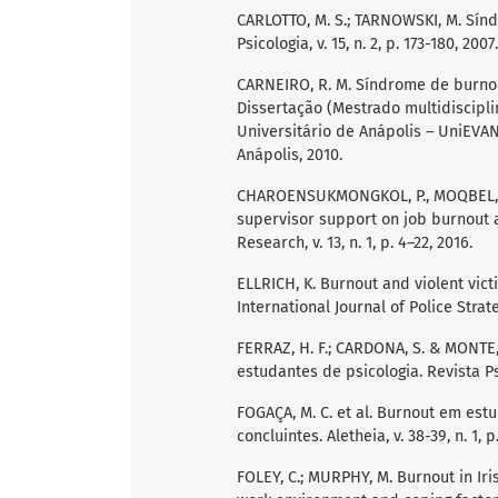
CARLOTTO, M. S.; TARNOWSKI, M. Sí
Psicologia, v. 15, n. 2, p. 173-180, 2007.
CARNEIRO, R. M. Síndrome de burnout
Dissertação (Mestrado multidiscipl
Universitário de Anápolis – UniEVA
Anápolis, 2010.
CHAROENSUKMONGKOL, P., MOQBEL, M
supervisor support on job burnout 
Research, v. 13, n. 1, p. 4–22, 2016.
ELLRICH, K. Burnout and violent victi
International Journal of Police Strat
FERRAZ, H. F.; CARDONA, S. & MONTE
estudantes de psicologia. Revista Psi
FOGAÇA, M. C. et al. Burnout em estu
concluintes. Aletheia, v. 38-39, n. 1, p
FOLEY, C.; MURPHY, M. Burnout in Iris