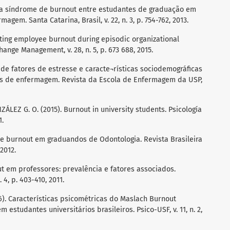
s da síndrome de burnout entre estudantes de graduação em
em. Santa Catarina, Brasil, v. 22, n. 3, p. 754-762, 2013.
ting employee burnout during episodic organizational
ange Management, v. 28, n. 5, p. 673 688, 2015.
a de fatores de estresse e caracte¬rísticas sociodemográficas
s de enfermagem. Revista da Escola de Enfermagem da USP,
ZÁLEZ G. O. (2015). Burnout in university students. Psicología
1.
 de burnout em graduandos de Odontologia. Revista Brasileira
 2012.
t em professores: prevalência e fatores associados.
. 4, p. 403-410, 2011.
6). Características psicométricas do Maslach Burnout
 estudantes universitários brasileiros. Psico-USF, v. 11, n. 2,