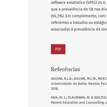
software estatístico (SPSS) 24.
que a prevalência de SB nos dis
(60,3%). Em complemento, com bas
referentes a trabalho ou estági
associados à prevalência da sí
PDF
Referências
AGUIAR, R.L.B.; AGUIAR, M.C.M.; ME
Universidade da Bahia. Revista Psicol
2018.
AWA, W. L.; PLAUMANN, M. & WALTER, 
Patient Education and Counselling, v. 