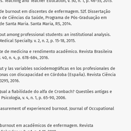
 Teaching and Teacher Education, v. 50, n. 1, p. 46-55, 2015.
 de burnout em discentes de enfermagem. 52f. Dissertação
o de Ciências da Saúde, Programa de Pós-Graduação em
e Santa Maria. Santa Maria, RS, 2014.
out among professional students: an institutional analysis.
ical Specialty. v. 2, n. 2, p. 15-18, 2015.
ante de medicina e rendimento acadêmico. Revista Brasileira
40, n. 4, p. 678-684, 2016.
nout y las variables sociodemográficas en los profesionales de
onas con discapacidad en Córdoba (España). Revista Ciência
-3295, 2016.
Qual a fiabilidade do alfa de Cronbach? Questões antigas e
cologia, v. 4, n. 1, p. 65-90, 2006.
easurement of experienced burnout. Journal of Occupational
de burnout em acadêmicos de enfermagem. Revista