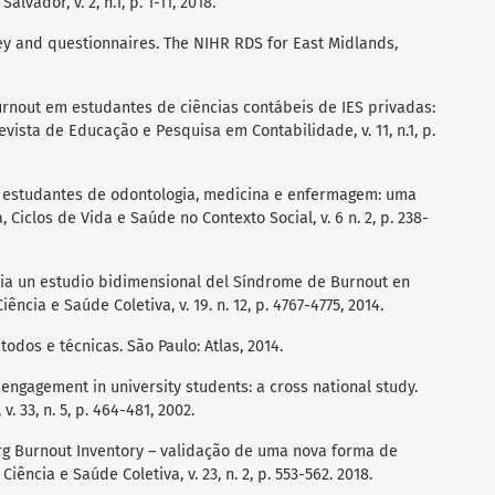
vador, v. 2, n.1, p. 1-11, 2018.
ey and questionnaires. The NIHR RDS for East Midlands,
 burnout em estudantes de ciências contábeis de IES privadas:
vista de Educação e Pesquisa em Contabilidade, v. 11, n.1, p.
m estudantes de odontologia, medicina e enfermagem: uma
, Ciclos de Vida e Saúde no Contexto Social, v. 6 n. 2, p. 238-
acia un estudio bidimensional del Síndrome de Burnout en
ência e Saúde Coletiva, v. 19. n. 12, p. 4767-4775, 2014.
todos e técnicas. São Paulo: Atlas, 2014.
 engagement in university students: a cross national study.
v. 33, n. 5, p. 464-481, 2002.
urg Burnout Inventory – validação de uma nova forma de
iência e Saúde Coletiva, v. 23, n. 2, p. 553-562. 2018.