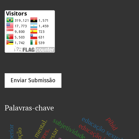
Enviar Submissão
Palavras-chave
educação sexual
pibid
subjetividade.
educação infantil