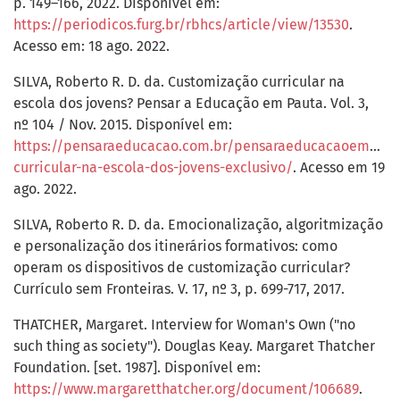
p. 149–166, 2022. Disponível em:
https://periodicos.furg.br/rbhcs/article/view/13530
.
Acesso em: 18 ago. 2022.
SILVA, Roberto R. D. da. Customização curricular na
escola dos jovens? Pensar a Educação em Pauta. Vol. 3,
nº 104 / Nov. 2015. Disponível em:
https://pensaraeducacao.com.br/pensaraeducacaoempaut
curricular-na-escola-dos-jovens-exclusivo/
. Acesso em 19
ago. 2022.
SILVA, Roberto R. D. da. Emocionalização, algoritmização
e personalização dos itinerários formativos: como
operam os dispositivos de customização curricular?
Currículo sem Fronteiras. V. 17, nº 3, p. 699-717, 2017.
THATCHER, Margaret. Interview for Woman's Own ("no
such thing as society"). Douglas Keay. Margaret Thatcher
Foundation. [set. 1987]. Disponível em:
https://www.margaretthatcher.org/document/106689
.