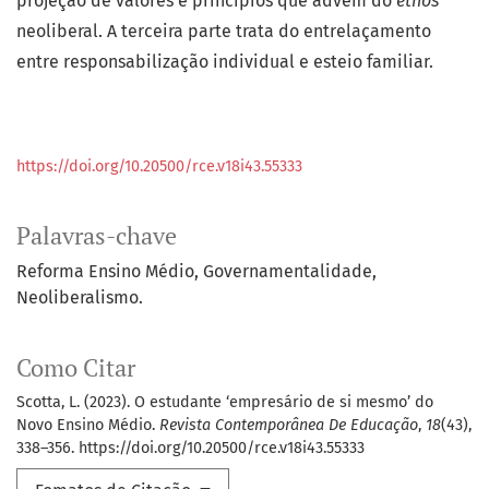
projeção de valores e princípios que advém do
ethos
neoliberal. A terceira parte trata do entrelaçamento
entre responsabilização individual e esteio familiar.
https://doi.org/10.20500/rce.v18i43.55333
Palavras-chave
Reforma Ensino Médio
Governamentalidade
Neoliberalismo.
Como Citar
Scotta, L. (2023). O estudante ‘empresário de si mesmo’ do
Novo Ensino Médio.
Revista Contemporânea De Educação
,
18
(43),
338–356. https://doi.org/10.20500/rce.v18i43.55333