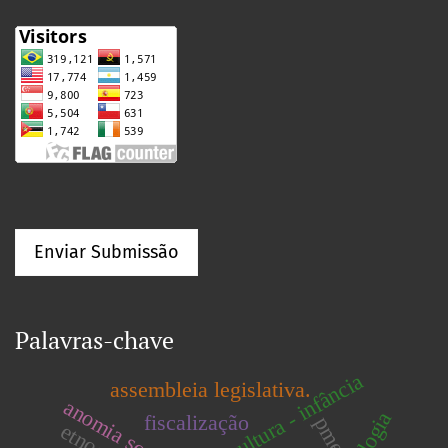
Enviar Submissão
Palavras-chave
assembleia legislativa.
anomia social
fiscalização
pmes