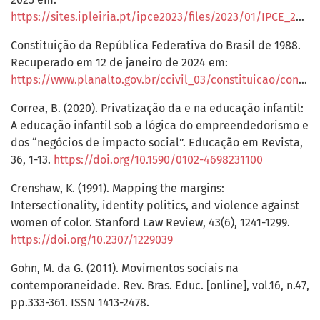
https://sites.ipleiria.pt/ipce2023/files/2023/01/IPCE_2021.pdf#page=179
Constituição da República Federativa do Brasil de 1988.
Recuperado em 12 de janeiro de 2024 em:
https://www.planalto.gov.br/ccivil_03/constituicao/constituicaocompilado.html
Correa, B. (2020). Privatização da e na educação infantil:
A educação infantil sob a lógica do empreendedorismo e
dos “negócios de impacto social”. Educação em Revista,
36, 1-13.
https://doi.org/10.1590/0102-4698231100
Crenshaw, K. (1991). Mapping the margins:
Intersectionality, identity politics, and violence against
women of color. Stanford Law Review, 43(6), 1241-1299.
https://doi.org/10.2307/1229039
Gohn, M. da G. (2011). Movimentos sociais na
contemporaneidade. Rev. Bras. Educ. [online], vol.16, n.47,
pp.333-361. ISSN 1413-2478.