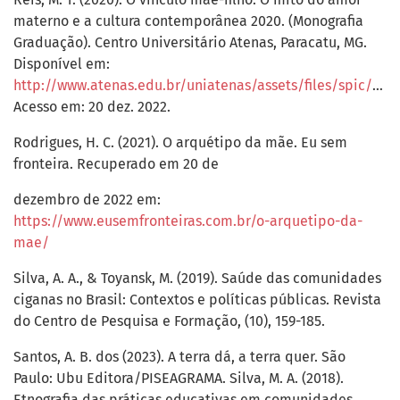
materno e a cultura contemporânea 2020. (Monografia
Graduação). Centro Universitário Atenas, Paracatu, MG.
Disponível em:
http://www.atenas.edu.br/uniatenas/assets/files/spic/monography/O_VINCULO_MAE_FILHO__o_mito_do_amor_materno_e_a_cultura_contemporanea.pdf
Acesso em: 20 dez. 2022.
Rodrigues, H. C. (2021). O arquétipo da mãe. Eu sem
fronteira. Recuperado em 20 de
dezembro de 2022 em:
https://www.eusemfronteiras.com.br/o-arquetipo-da-
mae/
Silva, A. A., & Toyansk, M. (2019). Saúde das comunidades
ciganas no Brasil: Contextos e políticas públicas. Revista
do Centro de Pesquisa e Formação, (10), 159-185.
Santos, A. B. dos (2023). A terra dá, a terra quer. São
Paulo: Ubu Editora/PISEAGRAMA. Silva, M. A. (2018).
Etnografia das práticas educativas em comunidades