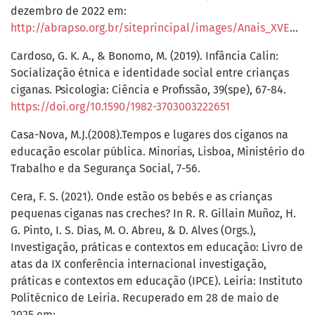
dezembro de 2022 em:
http://abrapso.org.br/siteprincipal/images/Anais_XVENABRAPSO/183.%20id
Cardoso, G. K. A., & Bonomo, M. (2019). Infância Calin:
Socialização étnica e identidade social entre crianças
ciganas. Psicologia: Ciência e Profissão, 39(spe), 67-84.
https://doi.org/10.1590/1982-3703003222651
Casa-Nova, M.J.(2008).Tempos e lugares dos ciganos na
educação escolar pública. Minorias, Lisboa, Ministério do
Trabalho e da Segurança Social, 7-56.
Cera, F. S. (2021). Onde estão os bebés e as crianças
pequenas ciganas nas creches? In R. R. Gillain Muñoz, H.
G. Pinto, I. S. Dias, M. O. Abreu, & D. Alves (Orgs.),
Investigação, práticas e contextos em educação: Livro de
atas da IX conferência internacional investigação,
práticas e contextos em educação (IPCE). Leiria: Instituto
Politécnico de Leiria. Recuperado em 28 de maio de
2025 em: