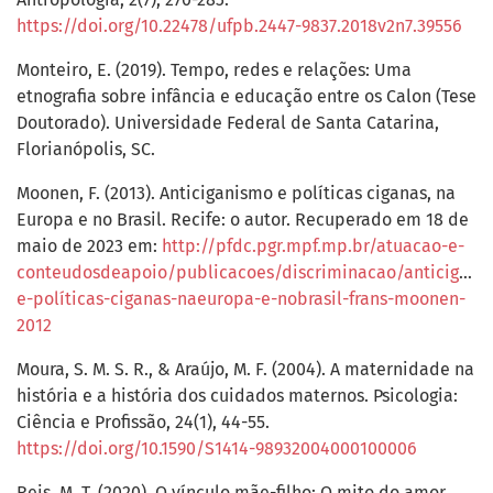
https://doi.org/10.22478/ufpb.2447-9837.2018v2n7.39556
Monteiro, E. (2019). Tempo, redes e relações: Uma
etnografia sobre infância e educação entre os Calon (Tese
Doutorado). Universidade Federal de Santa Catarina,
Florianópolis, SC.
Moonen, F. (2013). Anticiganismo e políticas ciganas, na
Europa e no Brasil. Recife: o autor. Recuperado em 18 de
maio de 2023 em:
http://pfdc.pgr.mpf.mp.br/atuacao-e-
conteudosdeapoio/publicacoes/discriminacao/anticiganis
e-políticas-ciganas-naeuropa-e-nobrasil-frans-moonen-
2012
Moura, S. M. S. R., & Araújo, M. F. (2004). A maternidade na
história e a história dos cuidados maternos. Psicologia:
Ciência e Profissão, 24(1), 44-55.
https://doi.org/10.1590/S1414-98932004000100006
Reis, M. T. (2020). O vínculo mãe-filho: O mito do amor