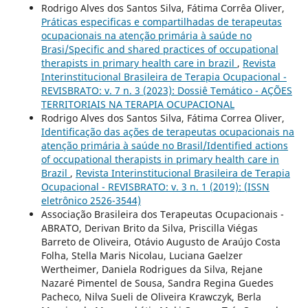
Rodrigo Alves dos Santos Silva, Fátima Corrêa Oliver,
Práticas especificas e compartilhadas de terapeutas
ocupacionais na atenção primária à saúde no
Brasi/Specific and shared practices of occupational
therapists in primary health care in brazil
,
Revista
Interinstitucional Brasileira de Terapia Ocupacional -
REVISBRATO: v. 7 n. 3 (2023): Dossiê Temático - AÇÕES
TERRITORIAIS NA TERAPIA OCUPACIONAL
Rodrigo Alves dos Santos Silva, Fátima Correa Oliver,
Identificação das ações de terapeutas ocupacionais na
atenção primária à saúde no Brasil/Identified actions
of occupational therapists in primary health care in
Brazil
,
Revista Interinstitucional Brasileira de Terapia
Ocupacional - REVISBRATO: v. 3 n. 1 (2019): (ISSN
eletrônico 2526-3544)
Associação Brasileira dos Terapeutas Ocupacionais -
ABRATO, Derivan Brito da Silva, Priscilla Viégas
Barreto de Oliveira, Otávio Augusto de Araújo Costa
Folha, Stella Maris Nicolau, Luciana Gaelzer
Wertheimer, Daniela Rodrigues da Silva, Rejane
Nazaré Pimentel de Sousa, Sandra Regina Guedes
Pacheco, Nilva Sueli de Oliveira Krawczyk, Berla