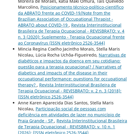
Moreira de Moraes, kátia Maki Omura, Taís Quevedo
Marcolino,
Posicionamento técnico-político-científico
da ABRATO frente ao COVID-19/Note from the
Brazilian Association of Occupational Thrapist -
ABRATO about COVID-19
,
Revista Interinstitucional
Brasileira de Terapia Ocupacional - REVISBRATO: v. 4
n. 3 (2020): Suplemento - Terapia Ocupacional frente
ao Coronavírus (ISSN eletrônico 2526-3544)
Mincia Regina Coelho Jacintho Morais, Stella Maris
Nicolau, Lúcia Rocha Uchôa-Figueiredo,
Narrativas de
diabéticos e impactos da doença em seu cotidiano:
questão para a terapia ocupacional? / Narratives of
diabetics and impacts of the disease in their
occupational performance: questions for occupational
therapy?
,
Revista Interinstitucional Brasileira de
Terapia Ocupacional - REVISBRATO: v. 2 n. 3 (2018):
(ISSN eletrônico 2526-3544)
Anne Karen Aparecida Dias Santos, Stella Maris
Nicolau,
Participação social de pessoas com
deficiência em atividades de lazer no município de
Praia Grande - SP
,
Revista Interinstitucional Brasileira
de Terapia Ocupacional - REVISBRATO: v. 10 n. 1
(2026): (ISSN eletrônico 2526-3544)