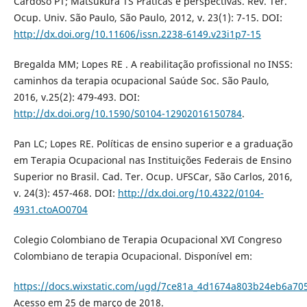
Cardoso PT; Matsukura TS Práticas e perspectivas. Rev. Ter.
Ocup. Univ. São Paulo, São Paulo, 2012, v. 23(1): 7-15. DOI:
http://dx.doi.org/10.11606/issn.2238-6149.v23i1p7-15
Bregalda MM; Lopes RE . A reabilitação profissional no INSS:
caminhos da terapia ocupacional Saúde Soc. São Paulo,
2016, v.25(2): 479-493. DOI:
http://dx.doi.org/10.1590/S0104-12902016150784
.
Pan LC; Lopes RE. Políticas de ensino superior e a graduação
em Terapia Ocupacional nas Instituições Federais de Ensino
Superior no Brasil. Cad. Ter. Ocup. UFSCar, São Carlos, 2016,
v. 24(3): 457-468. DOI:
http://dx.doi.org/10.4322/0104-
4931.ctoAO0704
Colegio Colombiano de Terapia Ocupacional XVI Congreso
Colombiano de terapia Ocupacional. Disponível em:
https://docs.wixstatic.com/ugd/7ce81a_4d1674a803b24eb6a70
Acesso em 25 de março de 2018.