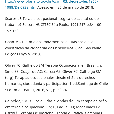
http://www.planalto.gov.br/ccivil_03/decreto-lei/1965-
1988/Del0938.htm
Acesso em: 25 de março de 2018.
Soares LB Terapia ocupacional. Lógica do capital ou do
trabalho? Editora HUCITEC São Paulo, 1991.217 p.84-100;
157-160.
Gohn MG História dos movimentos e lutas sociais: a
construção da cidadania dos brasileiros. 8 ed. São Paulo:
Edições Loyola, 2013.
Oliver FC; Galheigo SM Terapia Ocupacional en Brasil In:
Simó SS; Guajardo AC; Garcia AS; Oliver FC; Galheigo SM
(org) Terapias ocupacionales desde el Sur: derechos
humanos, ciudadanía y participación.1 ed.Santiago de Chile
: Editorial USACH, 2016, v.1, p. 69-74.
Galheigo, SM. O Social: idas e vindas de um campo de ação
em terapia ocupacional. In: E. Pádua EM; Magalhães LV
(Orgs.). Terapia Ocupacional: Teoria e Prática. Campinas