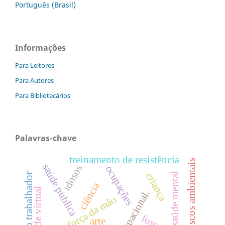
Português (Brasil)
Informações
Para Leitores
Para Autores
Para Bibliotecários
Palavras-chave
treinamento de resistência
riscos ambientais
saúde publica
idosos
ocupações
saúde mental
criança
saúde do trabalhador
ciência
realidade virtual
força da mão
arte