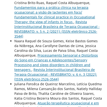
Cristina Brito Ruas, Raquel Costa Albuquerque,
Fundamentos para a prática clínica na terapia
ocupacional: a visão de lactentes em foco/
Fundamentals for clinical practice in Occupational
Therapy: the view of infants in focus
,
Revista
Interinstitucional Brasileira de Terapia Ocupacional -
REVISBRATO: v. 5 n. 2 (2021): (ISSN eletrônico 2526-
3544)
Naara Raquel de Souza Gomes, Keise Bastos Gomes
da Nóbrega, Ana Carollyne Dantas de Lima, Jessica
Carolina da Silva, Lucas de Paiva Silva, Raquel Costa
Albuquerque,
Processamento Sensorial e Distúrbios
do Sono em Crianças e Adolescentes/Sensory
Processing and sleep disorders in children and
teenagers
,
Revista Interinstitucional Brasileira de
Terapia Ocupacional - REVISBRATO: v. 6 n. 3 (2022):
(ISSN eletrônico 2526-3544)
Juliana Fonsêca de Queiroz Marcelino, Letícia Quedma
Ramos, Milena Cansanção dos Santos, Natiely Halliday
Paiva de Brito, Thalita Caroline de Oliveira Soares,
Katia Cristina Bezerra Moura dos Santos, Raquel Costa
Albuquerque,
Atuação terapêutica ocupacional e em