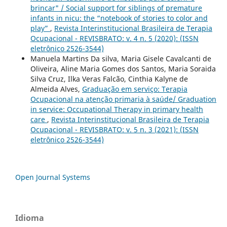
brincar" / Social support for siblings of premature
infants in nicu: the “notebook of stories to color and
play”
,
Revista Interinstitucional Brasileira de Terapia
Ocupacional - REVISBRATO: v. 4 n. 5 (2020): (ISSN
eletrônico 2526-3544)
Manuela Martins Da silva, Maria Gisele Cavalcanti de
Oliveira, Aline Maria Gomes dos Santos, Maria Soraida
Silva Cruz, Ilka Veras Falcão, Cinthia Kalyne de
Almeida Alves,
Graduação em serviço: Terapia
Ocupacional na atenção primaria à saúde/ Graduation
in service: Occupational Therapy in primary health
care
,
Revista Interinstitucional Brasileira de Terapia
Ocupacional - REVISBRATO: v. 5 n. 3 (2021): (ISSN
eletrônico 2526-3544)
Open Journal Systems
Idioma