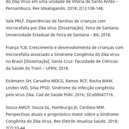
do Zika Vírus em uma unidade de Vitória de Santo Antão –
Pernambuco. Rev Idealogando. 2018; 2(1):138-148.
Vale PRLF. Experiências de famílias de crianças com
microcefalia por Zika vírus [Dissertação]. Feira de Santana:
Universidade Estadual de Feira de Santana – BA; 2018.
França TLB. Crescimento e desenvolvimento de crianças com
microcefalia associado a Síndrome Congênita do Zika vírus
no Brasil [Dissertação]. Santa Cruz: Faculdade de Ciências
da Saúde do Trairi – UFRN; 2018.
Eickmann SH, Carvalho MDCG, Ramos RCF, Rocha MAW,
Linden VVD, Silva PFSD. Síndrome da infecção congênita
pelo vírus Zika. Cad de Saúde Públ. 2016; 32:e00047716.
Souza AMCP, Souza GL, Hamburgo JS, Cardoso MM.
Perspectivas atuais e prognóstico motor sobre a Síndrome
Congênita do Zika Vírus. Rev Eletrôn Atualiza Saúde. 2018;
7(7):33-44.