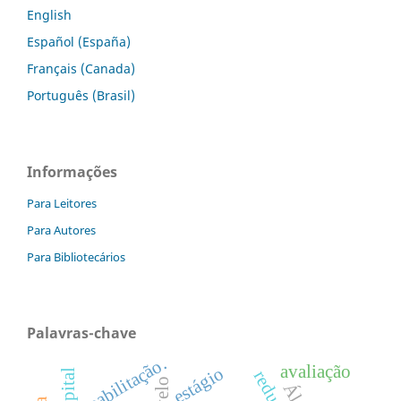
English
Español (España)
Français (Canada)
Português (Brasil)
Informações
Para Leitores
Para Autores
Para Bibliotecários
Palavras-chave
reabilitação.
avaliação
estágio
hospital