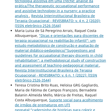
tecnologia assistiva em uma creche: análise da
prática/The therapeutic occupational performance
and assistive technology in a nursery: a practice
analysis
,
Revista Interinstitucional Brasileira de
Terapia Ocupacional - REVISBRATO: v. 4 n. 2 (2020):
(ISSN eletrônico 2526-3544)
Maria Luisa de Sá Peregrino Arrais, Raquel Costa
Albuquerque,
"Dicas e orientações para discentes de
terapia ocupacional na reabilitação infantil”: um
estudo metodológico de construção e avaliação de
material didático-pedagógico/“Suggestions and
guidelines for occupational therapy discents in child
rehabilitation”: a methodological study of construction
and assessment of teaching-pedagogical material
,
Revista Interinstitucional Brasileira de Terapia
Ocupacional - REVISBRATO: v. 6 n. 1 (2022): (ISSN
eletrônico 2526-3544)
Teresa Cristina Brito Ruas, Heloisa GRG Gagliardo,
Maria de Fátima de Campos Françozo, Bernadete
Balanin Almeida Mello, Márcia de Freitas, Raquel
Costa Albuquerque,
Suporte social para acolhimento
de irmãos de prematuros em UTI
neonatal:"caderninho de histórias para colorir e