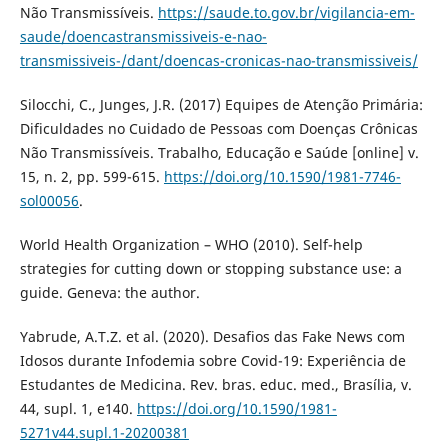
Não Transmissíveis.
https://saude.to.gov.br/vigilancia-em-
saude/doencastransmissiveis-e-nao-
transmissiveis-/dant/doencas-cronicas-nao-transmissiveis/
Silocchi, C., Junges, J.R. (2017) Equipes de Atenção Primária:
Dificuldades no Cuidado de Pessoas com Doenças Crônicas
Não Transmissíveis. Trabalho, Educação e Saúde [online] v.
15, n. 2, pp. 599-615.
https://doi.org/10.1590/1981-7746-
sol00056
.
World Health Organization – WHO (2010). Self-help
strategies for cutting down or stopping substance use: a
guide. Geneva: the author.
Yabrude, A.T.Z. et al. (2020). Desafios das Fake News com
Idosos durante Infodemia sobre Covid-19: Experiência de
Estudantes de Medicina. Rev. bras. educ. med., Brasília, v.
44, supl. 1, e140.
https://doi.org/10.1590/1981-
5271v44.supl.1-20200381