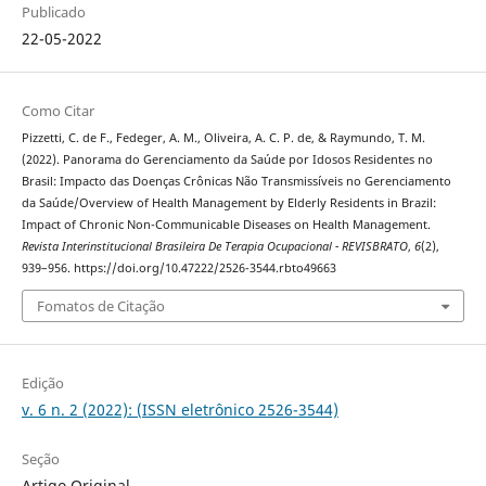
Publicado
22-05-2022
Como Citar
Pizzetti, C. de F., Fedeger, A. M., Oliveira, A. C. P. de, & Raymundo, T. M.
(2022). Panorama do Gerenciamento da Saúde por Idosos Residentes no
Brasil: Impacto das Doenças Crônicas Não Transmissíveis no Gerenciamento
da Saúde/Overview of Health Management by Elderly Residents in Brazil:
Impact of Chronic Non-Communicable Diseases on Health Management.
Revista Interinstitucional Brasileira De Terapia Ocupacional - REVISBRATO
,
6
(2),
939–956. https://doi.org/10.47222/2526-3544.rbto49663
Fomatos de Citação
Edição
v. 6 n. 2 (2022): (ISSN eletrônico 2526-3544)
Seção
Artigo Original