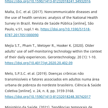
https://doi.org/10.1590/1413-81232018241.34932016
Malta, D.C. et al. (2017). Noncommunicable diseases and
the use of health services: analysis of the National Health
Survey in Brazil. Revista de Saúde Pública [online], São
Paulo, v.51, supl.1 4s.
https://doi.org/10.1590/S1518-
8787.2017051000090
Mejía S.T., Pham T., Metoyer R., Hooker K. (2020). Older
adults’ use of self-monitoring technology within the context
of their daily experiences. Gerontechnology. 20 (1): 1-10.
https://doi.org/10.4017/gt.2020.20.402.09
Melo, S.P.S.C. et al. (2019). Doenças crônicas não
transmissíveis e fatores associados em adultos numa área
urbana de pobreza do nordeste brasileiro. Ciência & Saúde
Coletiva [online]. v. 24, n. 8, pp. 3159-3168.
https://doi.org/10.1590/1413-81232018248.30742017
Ministério da Saúde. (2021). Tendências temporais de