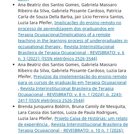
Ana Beatriz dos Santos Gomes, Gabriela Massaro
Ribeiro da Silva, Gabriela Pissante Cardoso, Patrícia
Carla de Souza Della Barba, Jair Lício Ferreira Santos,
Luzia Iara Pfeifer,
Implicações do ensino remoto no
processo de aprendizagem dos graduandos em
Terapia Ocupacional/Implications of a remote
teaching in the learning process of undergraduates in
occupational therapy
,
Revista Interinstitucional
Brasileira de Terapia Ocupacional - REVISBRATO: v. 6
n. 3 (2022): (ISSN eletrônico 2526-3544)
Ana Beatriz dos Santos Gomes, Gabriela Massaro
Ribeiro da Silva, Gabriela Pissante Cardoso, Luzia Iara
Pfeifer,
Prejuízos da implementação do ensino remoto
para os cursos de graduação em Terapia Ocupacional
,
Revista Interinstitucional Brasileira de Terapia
Ocupacional - REVISBRATO: v. 8 n. 1 (2024): p. 2243-
2417 (ISSN eletrônico 2526-3544)
Brenda Junqueira Boldrin, Bruna Camily de Mesquita,
Lara Cassia dos Santos, Luiza de Paula Rodrigues,
Luzia Iara Pfeifer,
Projeto Caixa de Histórias: um relato
de experiência
,
Revista Interinstitucional Brasileira de
Terapia Ocupacional - REVISBRATO: v. 10 n. 1 (2026):