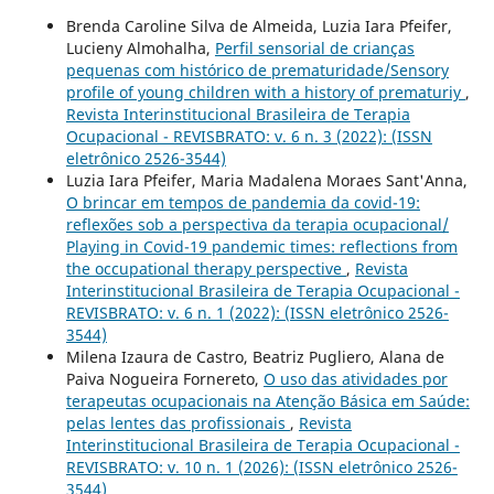
Brenda Caroline Silva de Almeida, Luzia Iara Pfeifer,
Lucieny Almohalha,
Perfil sensorial de crianças
pequenas com histórico de prematuridade/Sensory
profile of young children with a history of prematuriy
,
Revista Interinstitucional Brasileira de Terapia
Ocupacional - REVISBRATO: v. 6 n. 3 (2022): (ISSN
eletrônico 2526-3544)
Luzia Iara Pfeifer, Maria Madalena Moraes Sant'Anna,
O brincar em tempos de pandemia da covid-19:
reflexões sob a perspectiva da terapia ocupacional/
Playing in Covid-19 pandemic times: reflections from
the occupational therapy perspective
,
Revista
Interinstitucional Brasileira de Terapia Ocupacional -
REVISBRATO: v. 6 n. 1 (2022): (ISSN eletrônico 2526-
3544)
Milena Izaura de Castro, Beatriz Pugliero, Alana de
Paiva Nogueira Fornereto,
O uso das atividades por
terapeutas ocupacionais na Atenção Básica em Saúde:
pelas lentes das profissionais
,
Revista
Interinstitucional Brasileira de Terapia Ocupacional -
REVISBRATO: v. 10 n. 1 (2026): (ISSN eletrônico 2526-
3544)