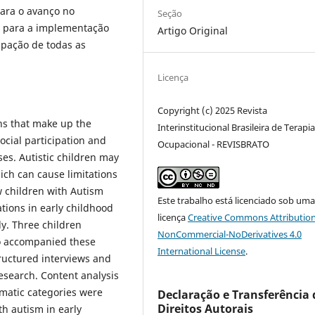
ara o avanço no
Seção
o para a implementação
Artigo Original
cipação de todas as
Licença
Copyright (c) 2025 Revista
ns that make up the
Interinstitucional Brasileira de Terapi
social participation and
Ocupacional - REVISBRATO
ses. Autistic children may
hich can cause limitations
w children with Autism
Este trabalho está licenciado sob um
tions in early childhood
licença
Creative Commons Attribution
dy. Three children
NonCommercial-NoDerivatives 4.0
o accompanied these
International License
.
tructured interviews and
esearch. Content analysis
matic categories were
Declaração e Transferência 
Direitos Autorais
th autism in early