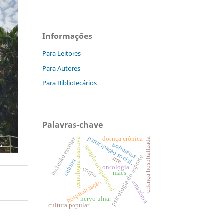
Informações
Para Leitores
Para Autores
Para Bibliotecários
Palavras-chave
participação social.
doença crônica
inclusão escolar
tecnologia assistiva
criança hospitalizada
polímeros.
terapia ocupacional
psicologia do esporte
arte
cultura
oncologia.
corpo
mães
hospitalização
amazônia
nervo ulnar
cultura popular