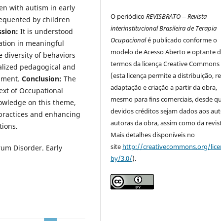
en with autism in early
O periódico
REVISBRATO -- Revista
requented by children
interinstitucional Brasileira de Terapia
ssion:
It is understood
Ocupacional
é publicado conforme o
pation in meaningful
modelo de Acesso Aberto e optante 
e diversity of behaviors
termos da licença Creative Commons
ualized pedagogical and
(esta licença permite a distribuição, r
onment.
Conclusion:
The
adaptação e criação a partir da obra,
text of Occupational
mesmo para fins comerciais, desde q
owledge on this theme,
devidos créditos sejam dados aos aut
 practices and enhancing
autoras da obra, assim como da revist
tions.
Mais detalhes disponíveis no
site
http://creativecommons.org/lice
um Disorder. Early
by/3.0/
).