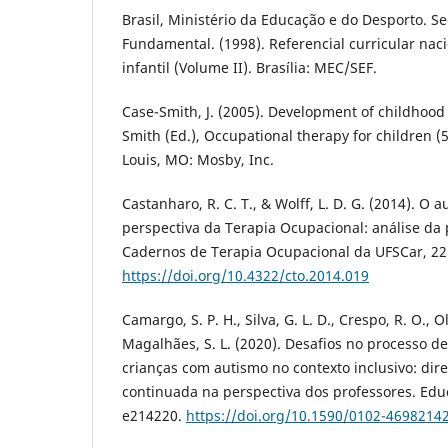
Brasil, Ministério da Educação e do Desporto. S
Fundamental. (1998). Referencial curricular nac
infantil (Volume II). Brasília: MEC/SEF.
Case-Smith, J. (2005). Development of childhood 
Smith (Ed.), Occupational therapy for children (5t
Louis, MO: Mosby, Inc.
Castanharo, R. C. T., & Wolff, L. D. G. (2014). O 
perspectiva da Terapia Ocupacional: análise da 
Cadernos de Terapia Ocupacional da UFSCar, 22(
https://doi.org/10.4322/cto.2014.019
Camargo, S. P. H., Silva, G. L. D., Crespo, R. O., Ol
Magalhães, S. L. (2020). Desafios no processo de
crianças com autismo no contexto inclusivo: dir
continuada na perspectiva dos professores. Edu
e214220.
https://doi.org/10.1590/0102-4698214