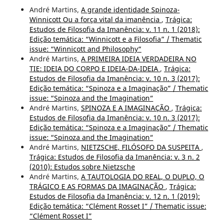
André Martins,
A grande identidade Spinoza-
Winnicott Ou a força vital da imanência
,
Trágica:
Estudos de Filosofia da Imanência: v. 11 n. 1 (2018):
Edição temática: “Winnicott e a Filosofia” / Thematic
issue: “Winnicott and Philosophy“
André Martins,
A PRIMEIRA IDEIA VERDADEIRA NO
TIE: IDEIA DO CORPO E IDEIA-DA-IDEIA
,
Trágica:
Estudos de Filosofia da Imanência: v. 10 n. 3 (2017):
Edição temática: “Spinoza e a Imaginação” / Thematic
issue: “Spinoza and the Imagination“
André Martins,
SPINOZA E A IMAGINAÇÃO
,
Trágica:
Estudos de Filosofia da Imanência: v. 10 n. 3 (2017):
Edição temática: “Spinoza e a Imaginação” / Thematic
issue: “Spinoza and the Imagination“
André Martins,
NIETZSCHE, FILÓSOFO DA SUSPEITA
,
Trágica: Estudos de Filosofia da Imanência: v. 3 n. 2
(2010): Estudos sobre Nietzsche
André Martins,
A TAUTOLOGIA DO REAL, O DUPLO, O
TRÁGICO E AS FORMAS DA IMAGINAÇÃO
,
Trágica:
Estudos de Filosofia da Imanência: v. 12 n. 1 (2019):
Edição temática: “Clément Rosset I” / Thematic issue:
“Clément Rosset I”