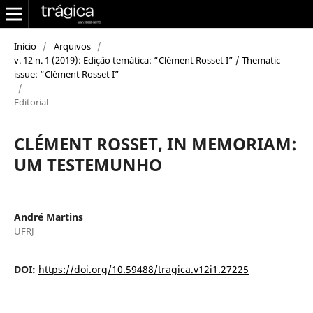
Início
/
Arquivos
/
v. 12 n. 1 (2019): Edição temática: “Clément Rosset I” / Thematic
issue: “Clément Rosset I”
/
Editorial
CLÉMENT ROSSET, IN MEMORIAM:
UM TESTEMUNHO
André Martins
UFRJ
DOI:
https://doi.org/10.59488/tragica.v12i1.27225