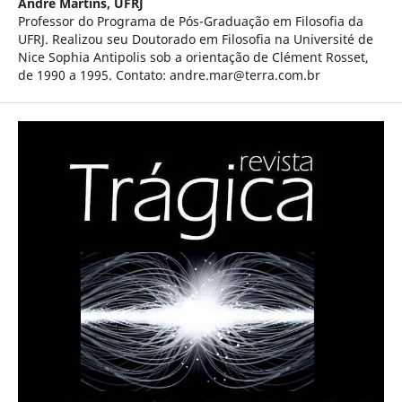
André Martins,
UFRJ
Professor do Programa de Pós-Graduação em Filosofia da
UFRJ. Realizou seu Doutorado em Filosofia na Université de
Nice Sophia Antipolis sob a orientação de Clément Rosset,
de 1990 a 1995. Contato: andre.mar@terra.com.br