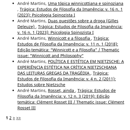
André Martins,
Uma tópica winnicottiana e spinoziana
,
Trágica: Estudos de Filosofia da Imanência: v. 16 n. 1
(2023): Psicologia Spinozista I
André Martins,
Duas questões sobre a droga (Gilles
Deleuze)
,
Trágica: Estudos de Filosofia da Imanência:
v. 16 n. 1 (2023): Psicologia Spinozista I
André Martins,
Winnicott e a filosofia
,
Trágica:
Estudos de Filosofia da Imanência: v. 11 n. 1 (2018):
Edição temática: “Winnicott e a Filosofia” / Thematic
issue: “Winnicott and Philosophy“
André Martins,
POLÍTICA E ESTÉTICA EM NIETZSCHE: A
EXPERIÊNCIA ESTÉTICA NA CRÍTICA NIETZSCHIANA
DAS LEITURAS GREGAS DA TRAGÉDIA
,
Trágica:
Estudos de Filosofia da Imanência: v. 4 n. 2 (2011):
Estudos sobre Nietzsche
André Martins,
Rosset, ainda
,
Trágica: Estudos de
Filosofia da Imanência: v. 12 n. 3 (2019): Edição
temática: Clément Rosset III / Thematic issue: Clément
Rosset III
1
2
>
>>