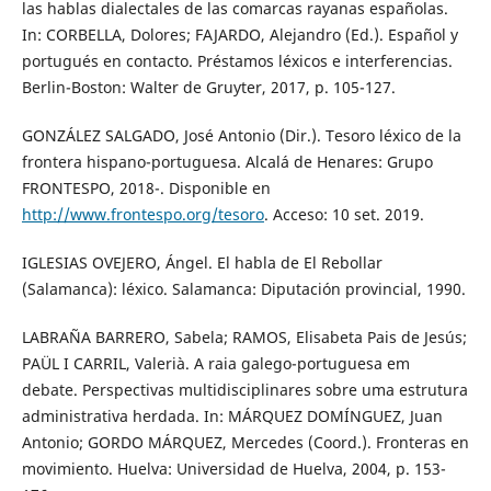
las hablas dialectales de las comarcas rayanas españolas.
In: CORBELLA, Dolores; FAJARDO, Alejandro (Ed.). Español y
portugués en contacto. Préstamos léxicos e interferencias.
Berlin-Boston: Walter de Gruyter, 2017, p. 105-127.
GONZÁLEZ SALGADO, José Antonio (Dir.). Tesoro léxico de la
frontera hispano-portuguesa. Alcalá de Henares: Grupo
FRONTESPO, 2018-. Disponible en
http://www.frontespo.org/tesoro
. Acceso: 10 set. 2019.
IGLESIAS OVEJERO, Ángel. El habla de El Rebollar
(Salamanca): léxico. Salamanca: Diputación provincial, 1990.
LABRAÑA BARRERO, Sabela; RAMOS, Elisabeta Pais de Jesús;
PAÜL I CARRIL, Valerià. A raia galego-portuguesa em
debate. Perspectivas multidisciplinares sobre uma estrutura
administrativa herdada. In: MÁRQUEZ DOMÍNGUEZ, Juan
Antonio; GORDO MÁRQUEZ, Mercedes (Coord.). Fronteras en
movimiento. Huelva: Universidad de Huelva, 2004, p. 153-