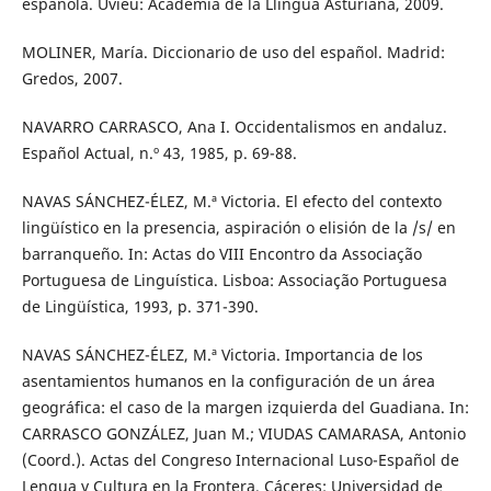
española. Uviéu: Academia de la Llingua Asturiana, 2009.
MOLINER, María. Diccionario de uso del español. Madrid:
Gredos, 2007.
NAVARRO CARRASCO, Ana I. Occidentalismos en andaluz.
Español Actual, n.º 43, 1985, p. 69-88.
NAVAS SÁNCHEZ-ÉLEZ, M.ª Victoria. El efecto del contexto
lingüístico en la presencia, aspiración o elisión de la /s/ en
barranqueño. In: Actas do VIII Encontro da Associação
Portuguesa de Linguística. Lisboa: Associação Portuguesa
de Lingüística, 1993, p. 371-390.
NAVAS SÁNCHEZ-ÉLEZ, M.ª Victoria. Importancia de los
asentamientos humanos en la configuración de un área
geográfica: el caso de la margen izquierda del Guadiana. In:
CARRASCO GONZÁLEZ, Juan M.; VIUDAS CAMARASA, Antonio
(Coord.). Actas del Congreso Internacional Luso-Español de
Lengua y Cultura en la Frontera. Cáceres: Universidad de