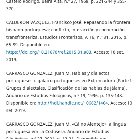
Castelo Rodrigo. Beira Alta, n.º 27, 1968, p. 221-244 y 355-
370.
CALDERÓN VÁZQUEZ, Francisco José. Repasando la frontera
hispano-portuguesa: conflicto, interacción y cooperación
transfronteriza. Estudios Fronterizos, v. 16, n.º 31, 2015, p.
65-89. Disponible en:
https://doi.org/10.21670/ref.2015.31.a03
. Acceso: 10 set.
2019.
CARRASCO GONZÁLEZ, Juan M. Hablas y dialectos
portugueses o galaico-portugueses en Extremadura (Parte I:
Grupos dialectales. Clasificación de las hablas de Jálama).
Anuario de Estudios Filológicos, n.º 19, 1996, p. 135-148.
Disponible en:
http://hdl.handle.net/10662/1464
. Acceso: 10
set. 2019.
CARRASCO GONZÁLEZ, Juan M. «Cá no Alentejo»: a língua
portuguesa em La Codosera. Anuario de Estudios
Filológicos, n.º 27, 2004, p. 13-21. Disponible en: