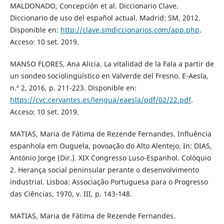
MALDONADO, Concepción et al. Diccionario Clave.
Diccionario de uso del español actual. Madrid: SM, 2012.
Disponible en:
http://clave.smdiccionarios.com/app.php
.
Acceso: 10 set. 2019.
MANSO FLORES, Ana Alicia. La vitalidad de la Fala a partir de
un sondeo sociolingüístico en Valverde del Fresno. E-Aesla,
n.º 2, 2016, p. 211-223. Disponible en:
https://cvc.cervantes.es/lengua/eaesla/pdf/02/22.pdf
.
Acceso: 10 set. 2019.
MATIAS, Maria de Fátima de Rezende Fernandes. Influência
espanhola em Ouguela, povoação do Alto Alentejo. In: DIAS,
António Jorge (Dir.). XIX Congresso Luso-Espanhol. Colóquio
2. Herança social peninsular perante o desenvolvimento
industrial. Lisboa: Associação Portuguesa para o Progresso
das Ciências, 1970, v. III, p. 143-148.
MATIAS, Maria de Fátima de Rezende Fernandes.