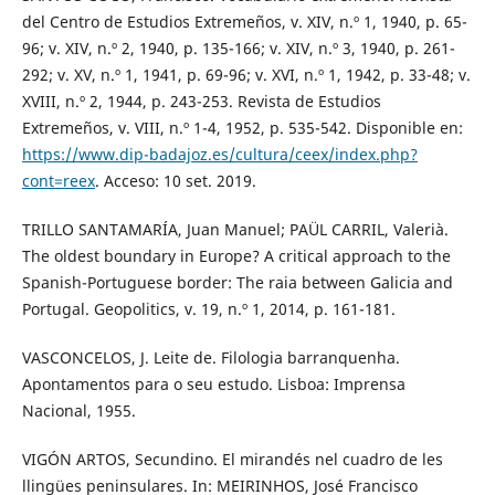
del Centro de Estudios Extremeños, v. XIV, n.º 1, 1940, p. 65-
96; v. XIV, n.º 2, 1940, p. 135-166; v. XIV, n.º 3, 1940, p. 261-
292; v. XV, n.º 1, 1941, p. 69-96; v. XVI, n.º 1, 1942, p. 33-48; v.
XVIII, n.º 2, 1944, p. 243-253. Revista de Estudios
Extremeños, v. VIII, n.º 1-4, 1952, p. 535-542. Disponible en:
https://www.dip-badajoz.es/cultura/ceex/index.php?
cont=reex
. Acceso: 10 set. 2019.
TRILLO SANTAMARÍA, Juan Manuel; PAÜL CARRIL, Valerià.
The oldest boundary in Europe? A critical approach to the
Spanish-Portuguese border: The raia between Galicia and
Portugal. Geopolitics, v. 19, n.º 1, 2014, p. 161-181.
VASCONCELOS, J. Leite de. Filologia barranquenha.
Apontamentos para o seu estudo. Lisboa: Imprensa
Nacional, 1955.
VIGÓN ARTOS, Secundino. El mirandés nel cuadro de les
llingües peninsulares. In: MEIRINHOS, José Francisco