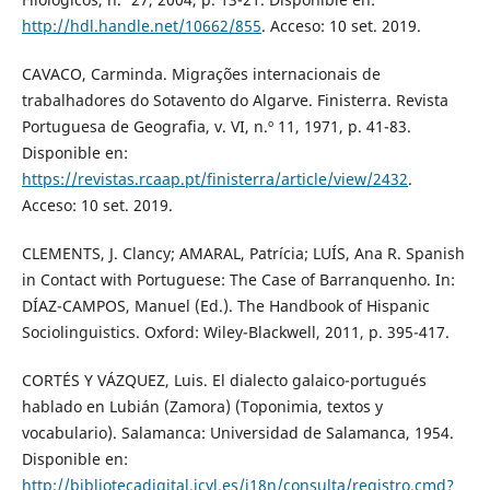
http://hdl.handle.net/10662/855
. Acceso: 10 set. 2019.
CAVACO, Carminda. Migrações internacionais de
trabalhadores do Sotavento do Algarve. Finisterra. Revista
Portuguesa de Geografia, v. VI, n.º 11, 1971, p. 41-83.
Disponible en:
https://revistas.rcaap.pt/finisterra/article/view/2432
.
Acceso: 10 set. 2019.
CLEMENTS, J. Clancy; AMARAL, Patrícia; LUÍS, Ana R. Spanish
in Contact with Portuguese: The Case of Barranquenho. In:
DÍAZ-CAMPOS, Manuel (Ed.). The Handbook of Hispanic
Sociolinguistics. Oxford: Wiley-Blackwell, 2011, p. 395-417.
CORTÉS Y VÁZQUEZ, Luis. El dialecto galaico-portugués
hablado en Lubián (Zamora) (Toponimia, textos y
vocabulario). Salamanca: Universidad de Salamanca, 1954.
Disponible en:
http://bibliotecadigital.jcyl.es/i18n/consulta/registro.cmd?