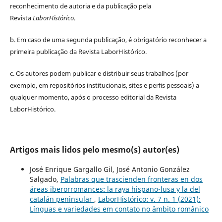
reconhecimento de autoria e da publicação pela
Revista
LaborHistórico
.
b. Em caso de uma segunda publicação, é obrigatório reconhecer a
primeira publicação da Revista LaborHistórico.
c. Os autores podem publicar e distribuir seus trabalhos (por
exemplo, em repositórios institucionais, sites e perfis pessoais) a
qualquer momento, após o processo editorial da Revista
LaborHistórico.
Artigos mais lidos pelo mesmo(s) autor(es)
José Enrique Gargallo Gil, José Antonio González
Salgado,
Palabras que trascienden fronteras en dos
áreas iberorromances: la raya hispano-lusa y la del
catalán peninsular
,
LaborHistórico: v. 7 n. 1 (2021):
Línguas e variedades em contato no âmbito românico