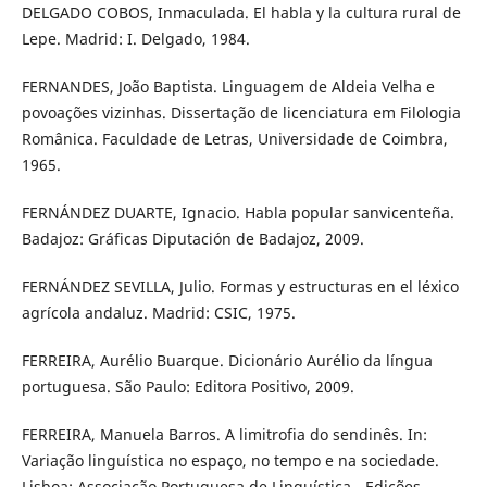
DELGADO COBOS, Inmaculada. El habla y la cultura rural de
Lepe. Madrid: I. Delgado, 1984.
FERNANDES, João Baptista. Linguagem de Aldeia Velha e
povoações vizinhas. Dissertação de licenciatura em Filologia
Românica. Faculdade de Letras, Universidade de Coimbra,
1965.
FERNÁNDEZ DUARTE, Ignacio. Habla popular sanvicenteña.
Badajoz: Gráficas Diputación de Badajoz, 2009.
FERNÁNDEZ SEVILLA, Julio. Formas y estructuras en el léxico
agrícola andaluz. Madrid: CSIC, 1975.
FERREIRA, Aurélio Buarque. Dicionário Aurélio da língua
portuguesa. São Paulo: Editora Positivo, 2009.
FERREIRA, Manuela Barros. A limitrofia do sendinês. In:
Variação linguística no espaço, no tempo e na sociedade.
Lisboa: Associação Portuguesa de Linguística - Edições