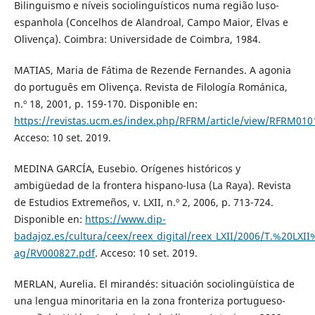
Bilinguismo e níveis sociolinguísticos numa região luso-
espanhola (Concelhos de Alandroal, Campo Maior, Elvas e
Olivença). Coimbra: Universidade de Coimbra, 1984.
MATIAS, Maria de Fátima de Rezende Fernandes. A agonia
do português em Olivença. Revista de Filología Románica,
n.º 18, 2001, p. 159-170. Disponible en:
https://revistas.ucm.es/index.php/RFRM/article/view/RFRM01
Acceso: 10 set. 2019.
MEDINA GARCÍA, Eusebio. Orígenes históricos y
ambigüedad de la frontera hispano-lusa (La Raya). Revista
de Estudios Extremeños, v. LXII, n.º 2, 2006, p. 713-724.
Disponible en:
https://www.dip-
badajoz.es/cultura/ceex/reex_digital/reex_LXII/2006/T.%20L
ag/RV000827.pdf
. Acceso: 10 set. 2019.
MERLAN, Aurelia. El mirandés: situación sociolingüística de
una lengua minoritaria en la zona fronteriza portugueso-