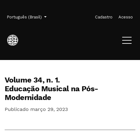
Ir para o menu de navegação principal
Ir para o conteúdo principal
Ir para o rodapé
Menu de administração
Idioma
Português (Brasil)
Cadastro
Acesso
Volume 34,
n. 1.
Educação Musical na Pós-
Modernidade
Publicado março 29, 2023