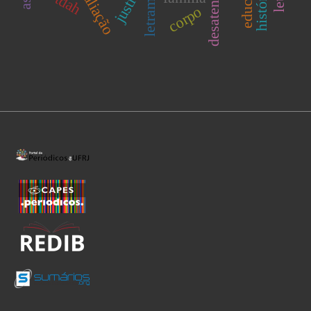
avaliação
desatenção
justiça
tdah
corpo