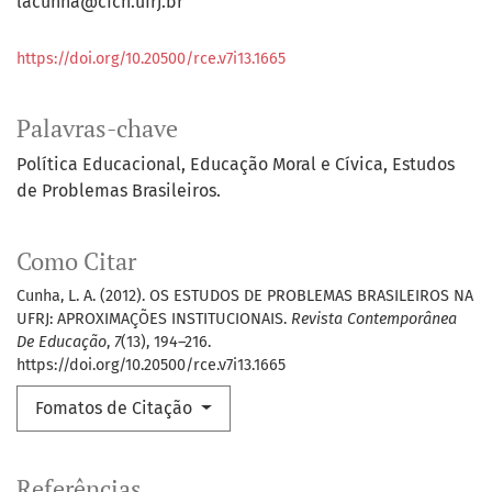
lacunha@cfch.ufrj.br
https://doi.org/10.20500/rce.v7i13.1665
Palavras-chave
Política Educacional
Educação Moral e Cívica
Estudos
de Problemas Brasileiros.
Como Citar
Cunha, L. A. (2012). OS ESTUDOS DE PROBLEMAS BRASILEIROS NA
UFRJ: APROXIMAÇÕES INSTITUCIONAIS.
Revista Contemporânea
De Educação
,
7
(13), 194–216.
https://doi.org/10.20500/rce.v7i13.1665
Fomatos de Citação
Referências