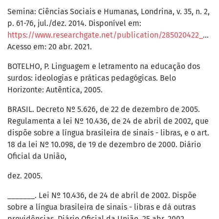
Semina: Ciências Sociais e Humanas, Londrina, v. 35, n. 2,
p. 61-76, jul./dez. 2014. Disponível em:
https://www.researchgate.net/publication/285020422_Metodologia_da_problematizacao_respostas_de_licoes_extraidas_da_pratica/link/569be9b808ae748dfb103afd/download
Acesso em: 20 abr. 2021.
BOTELHO, P. Linguagem e letramento na educação dos
surdos: ideologias e práticas pedagógicas. Belo
Horizonte: Autêntica, 2005.
BRASIL. Decreto Nº 5.626, de 22 de dezembro de 2005.
Regulamenta a lei Nº 10.436, de 24 de abril de 2002, que
dispõe sobre a língua brasileira de sinais - libras, e o art.
18 da lei Nº 10.098, de 19 de dezembro de 2000. Diário
Oficial da União,
dez. 2005.
_______. Lei Nº 10.436, de 24 de abril de 2002. Dispõe
sobre a língua brasileira de sinais - libras e dá outras
providências. Diário Oficial da União, 25 abr. 2002.