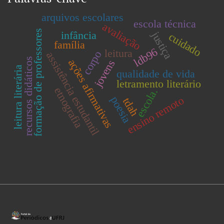
arquivos escolares
escola técnica
avaliação
formação de professores
infância
justiça
cuidado
família
ldb96
leitura
corpo
assistência estudantil
recursos didáticos
ações afirmativas
jovens
leitura literária
qualidade de vida
letramento literário
etnografia
escola.
ensino remoto
poesia
tdah