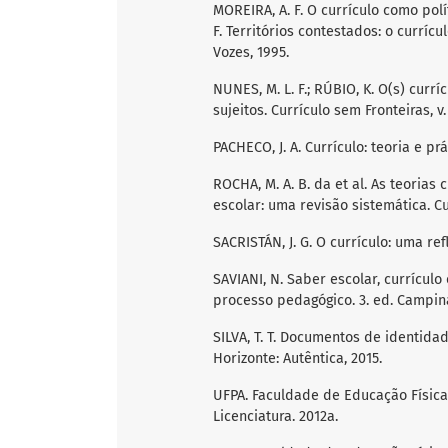
MOREIRA, A. F. O currículo como polít
F. Territórios contestados: o currícu
Vozes, 1995.
NUNES, M. L. F.; RÚBIO, K. O(s) curr
sujeitos. Currículo sem Fronteiras, v. 8
PACHECO, J. A. Currículo: teoria e prá
ROCHA, M. A. B. da et al. As teoria
escolar: uma revisão sistemática. Curr
SACRISTÁN, J. G. O currículo: uma ref
SAVIANI, N. Saber escolar, currícu
processo pedagógico. 3. ed. Campina
SILVA, T. T. Documentos de identidad
Horizonte: Autêntica, 2015.
UFPA. Faculdade de Educação Física.
Licenciatura. 2012a.