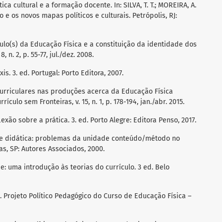
ica cultural e a formação docente. In: SILVA, T. T.; MOREIRA, A.
lo e os novos mapas políticos e culturais. Petrópolis, RJ:
ículo(s) da Educação Física e a constituição da identidade dos
, n. 2, p. 55-77, jul./dez. 2008.
xis. 3. ed. Portugal: Porto Editora, 2007.
s curriculares nas produções acerca da Educação Física
ículo sem Fronteiras, v. 15, n. 1, p. 178-194, jan./abr. 2015.
lexão sobre a prática. 3. ed. Porto Alegre: Editora Penso, 2017.
lo e didática: problemas da unidade conteúdo/método no
s, SP: Autores Associados, 2000.
e: uma introdução às teorias do currículo. 3 ed. Belo
 Projeto Político Pedagógico do Curso de Educação Física –