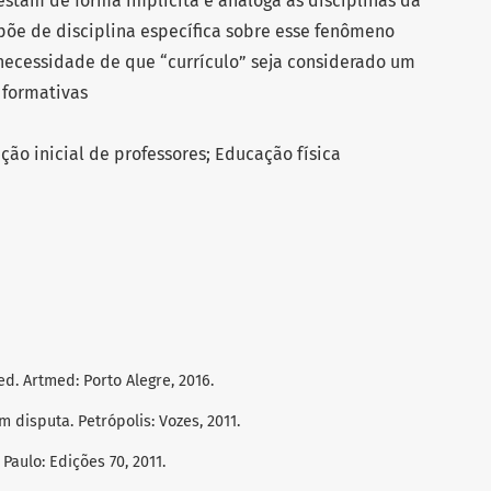
estam de forma implícita e análoga às disciplinas da
põe de disciplina específica sobre esse fenômeno
necessidade de que “currículo” seja considerado um
 formativas
ção inicial de professores; Educação física
ed. Artmed: Porto Alegre, 2016.
m disputa. Petrópolis: Vozes, 2011.
Paulo: Edições 70, 2011.