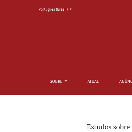
Mudar o idioma. O atual é:
Português (Brasil)
Estudos sobre “currículo” na formação de pro
SOBRE
ATUAL
ANÚNC
Estudos sobre 