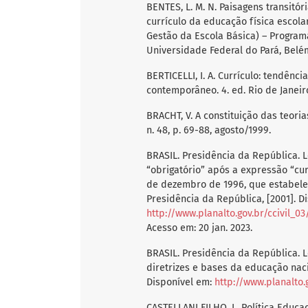
BENTES, L. M. N. Paisagens transit
currículo da educação física escola
Gestão da Escola Básica) – Program
Universidade Federal do Pará, Belém
BERTICELLI, I. A. Currículo: tendência
contemporâneo. 4. ed. Rio de Janeiro
BRACHT, V. A constituição das teori
n. 48, p. 69-88, agosto/1999.
BRASIL. Presidência da República. L
“obrigatório” após a expressão “curr
de dezembro de 1996, que estabelece
Presidência da República, [2001]. D
http://www.planalto.gov.br/ccivil_03/leis/leis_2001/l10
Acesso em: 20 jan. 2023.
BRASIL. Presidência da República. L
diretrizes e bases da educação nacio
Disponível em:
http://www.planalto.
CASTELLANI FILHO, L. Política Educa