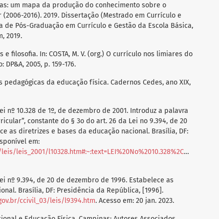
órias: um mapa da produção do conhecimento sobre o
r (2006-2016). 2019. Dissertação (Mestrado em Currículo e
a de Pós-Graduação em Currículo e Gestão da Escola Básica,
, 2019.
s e filosofia. In: COSTA, M. V. (org.) O currículo nos limiares do
: DP&A, 2005, p. 159-176.
as pedagógicas da educação física. Cadernos Cedes, ano XIX,
ei nº 10.328 de 1º, de dezembro de 2001. Introduz a palavra
icular”, constante do § 3o do art. 26 da Lei no 9.394, de 20
 as diretrizes e bases da educação nacional. Brasília, DF:
isponível em:
328.htm#:~:text=LEI%20No%2010.328%2C%20DE,e%20bases%20da%20educa%C3%A7%C3%A3o%20nacional
ei nº 9.394, de 20 de dezembro de 1996. Estabelece as
nal. Brasília, DF: Presidência da República, [1996].
gov.br/ccivil_03/leis/l9394.htm
. Acesso em: 20 jan. 2023.
cional e Educação Física. Campinas: Autores Associados,