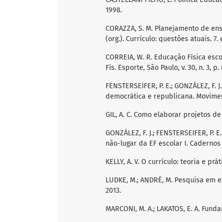
1998.
CORAZZA, S. M. Planejamento de ensin
(org.). Currículo: questões atuais. 7.
CORREIA, W. R. Educação Física escol
Fís. Esporte, São Paulo, v. 30, n. 3, p. 
FENSTERSEIFER, P. E.; GONZÁLEZ, F. J.
democrática e republicana. Movimento,
GIL, A. C. Como elaborar projetos de 
GONZÁLEZ, F. J.; FENSTERSEIFER, P. 
não-lugar da EF escolar I. Cadernos d
KELLY, A. V. O currículo: teoria e pr
LUDKE, M.; ANDRÉ, M. Pesquisa em ed
2013.
MARCONI, M. A.; LAKATOS, E. A. Funda