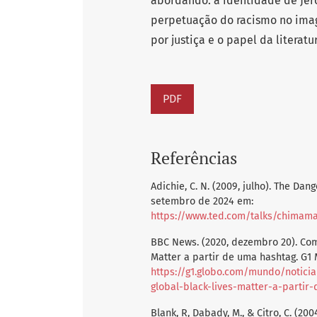
abordando: a identidade de Jer
perpetuação do racismo no imag
por justiça e o papel da literat
PDF
Referências
Adichie, C. N. (2009, julho). The Dan
setembro de 2024 em:
https://www.ted.com/talks/chimama
BBC News. (2020, dezembro 20). Com
Matter a partir de uma hashtag. G
https://g1.globo.com/mundo/notici
global-black-lives-matter-a-partir
Blank, R, Dabady, M., & Citro, C. (20