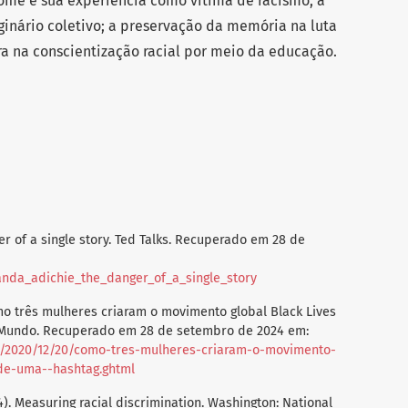
ome e sua experiência como vítima de racismo; a
inário coletivo; a preservação da memória na luta
ura na conscientização racial por meio da educação.
ger of a single story. Ted Talks. Recuperado em 28 de
nda_adichie_the_danger_of_a_single_story
o três mulheres criaram o movimento global Black Lives
1 Mundo. Recuperado em 28 de setembro de 2024 em:
a/2020/12/20/como-tres-mulheres-criaram-o-movimento-
-de-uma--hashtag.ghtml
04). Measuring racial discrimination. Washington: National