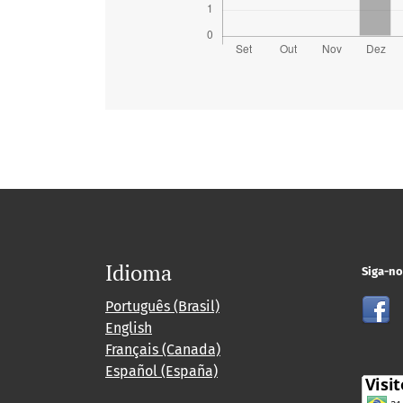
Idioma
Siga-no
Português (Brasil)
English
Français (Canada)
Español (España)