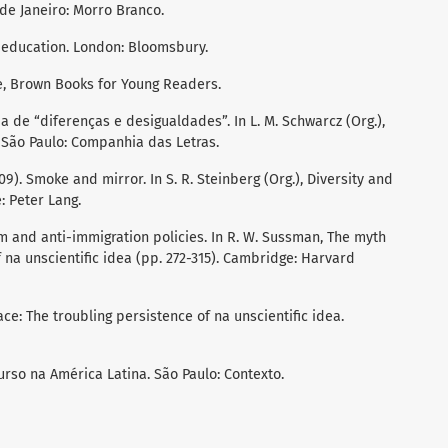
 de Janeiro: Morro Branco.
d education. London: Bloomsbury.
tle, Brown Books for Young Readers.
ia de “diferenças e desigualdades”. In L. M. Schwarcz (Org.),
 São Paulo: Companhia das Letras.
2009). Smoke and mirror. In S. R. Steinberg (Org.), Diversity and
: Peter Lang.
m and anti-immigration policies. In R. W. Sussman, The myth
f na unscientific idea (pp. 272-315). Cambridge: Harvard
ace: The troubling persistence of na unscientific idea.
curso na América Latina. São Paulo: Contexto.