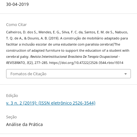
30-04-2019
Como Citar
Calheiros, D. dos S., Mendes, E. G., Silva, F. C. da, Santos, E. M. de S., Nabuco,
T. Q. de A., & Dounis, A. B. (2019). A construção de mobiliário adaptado para
facilitar a inclusão escolar de uma estudante com paralisia cerebral/The
construction of adapted furniture to support the education of a student with
cerebral palsy.
Revista Interinstitucional Brasileira De Terapia Ocupacional -
REVISBRATO
,
3
(2), 277–285. https://doi.org/10.47222/2526-3544.rbto19314
Fomatos de Citação
Edição
v. 3 n. 2 (2019): (ISSN eletrônico 2526-3544)
Seção
Análise da Prática