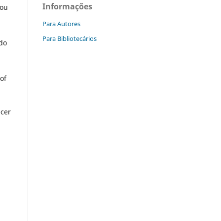
Informações
cou
Para Autores
Para Bibliotecários
do
of
ecer