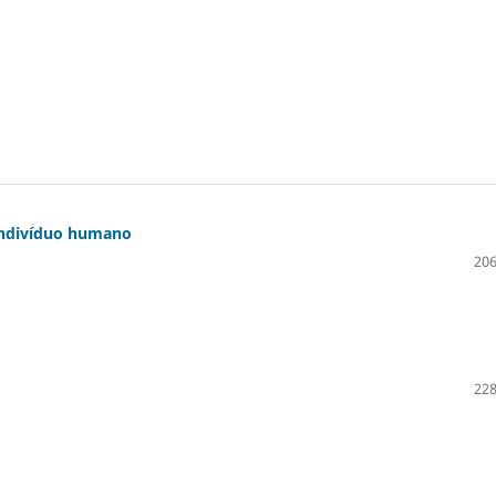
 indivíduo humano
206
228