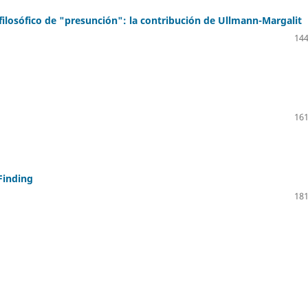
ilosófico de "presunción": la contribución de Ullmann-Margalit
144
161
Finding
181