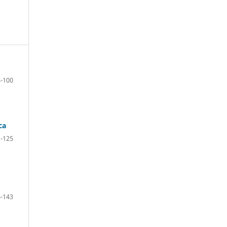
-100
ca
-125
-143