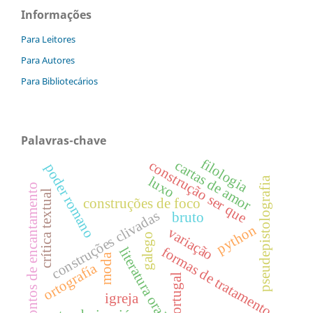
Informações
Para Leitores
Para Autores
Para Bibliotecários
Palavras-chave
filologia
cartas de amor
construção ser que
poder romano
luxo
pseudepistolografia
contos de encantamento
crítica textual
construções de foco
construções clivadas
bruto
python
variação
galego
formas de tratamento
literatura oral
moda
ortografía
portugal
igreja