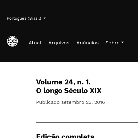
Ir para o menu de navegação principal
Ir para o conteúdo principal
Ir para o rodapé
Menu de administração
Idioma
Português (Brasil)
Atual
Arquivos
Anúncios
Sobre
Volume 24,
n. 1.
O longo Século XIX
Publicado setembro 23, 2016
Edição completa