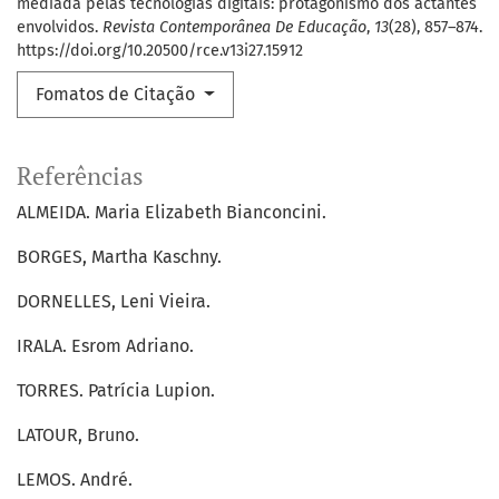
mediada pelas tecnologias digitais: protagonismo dos actantes
envolvidos.
Revista Contemporânea De Educação
,
13
(28), 857–874.
https://doi.org/10.20500/rce.v13i27.15912
Fomatos de Citação
Referências
ALMEIDA. Maria Elizabeth Bianconcini.
BORGES, Martha Kaschny.
DORNELLES, Leni Vieira.
IRALA. Esrom Adriano.
TORRES. Patrícia Lupion.
LATOUR, Bruno.
LEMOS. André.