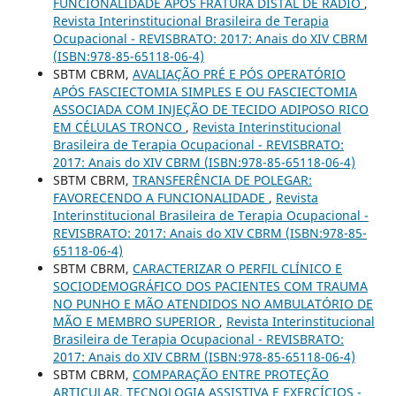
FUNCIONALIDADE APÓS FRATURA DISTAL DE RÁDIO
,
Revista Interinstitucional Brasileira de Terapia
Ocupacional - REVISBRATO: 2017: Anais do XIV CBRM
(ISBN:978-85-65118-06-4)
SBTM CBRM,
AVALIAÇÃO PRÉ E PÓS OPERATÓRIO
APÓS FASCIECTOMIA SIMPLES E OU FASCIECTOMIA
ASSOCIADA COM INJEÇÃO DE TECIDO ADIPOSO RICO
EM CÉLULAS TRONCO
,
Revista Interinstitucional
Brasileira de Terapia Ocupacional - REVISBRATO:
2017: Anais do XIV CBRM (ISBN:978-85-65118-06-4)
SBTM CBRM,
TRANSFERÊNCIA DE POLEGAR:
FAVORECENDO A FUNCIONALIDADE
,
Revista
Interinstitucional Brasileira de Terapia Ocupacional -
REVISBRATO: 2017: Anais do XIV CBRM (ISBN:978-85-
65118-06-4)
SBTM CBRM,
CARACTERIZAR O PERFIL CLÍNICO E
SOCIODEMOGRÁFICO DOS PACIENTES COM TRAUMA
NO PUNHO E MÃO ATENDIDOS NO AMBULATÓRIO DE
MÃO E MEMBRO SUPERIOR
,
Revista Interinstitucional
Brasileira de Terapia Ocupacional - REVISBRATO:
2017: Anais do XIV CBRM (ISBN:978-85-65118-06-4)
SBTM CBRM,
COMPARAÇÃO ENTRE PROTEÇÃO
ARTICULAR, TECNOLOGIA ASSISTIVA E EXERCÍCIOS -