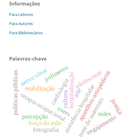
Informações
Para Leitores
Para Autores
Para Bibliotecários
Palavras-chave
polímeros.
nervo ulnar
adolescente
aparelhos ortopédicos
políticas públicas
hospitalização
cardiologia
assistência hospitalar
reabilitação
arte
cultura
terapia ocupacional.
teste de materiais
justiça
cores
mães
percepção
engajamento
força da mão
fotografia